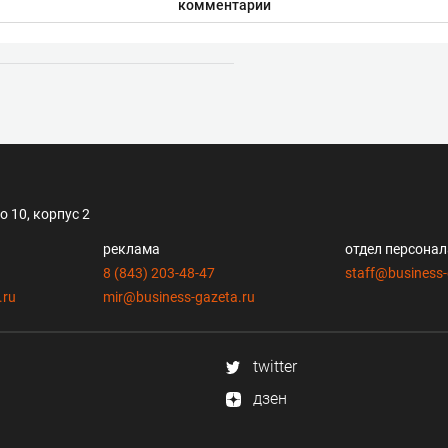
комментарии
 10, корпус 2
реклама
отдел персона
8 (843) 203-48-47
staff@business-
.ru
mir@business-gazeta.ru
twitter
дзен