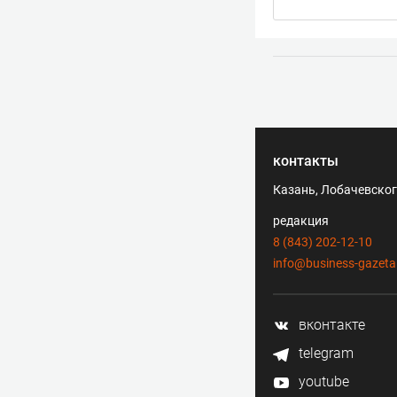
контакты
Казань, Лобачевского
редакция
8 (843) 202-12-10
info@business-gazeta
вконтакте
telegram
youtube