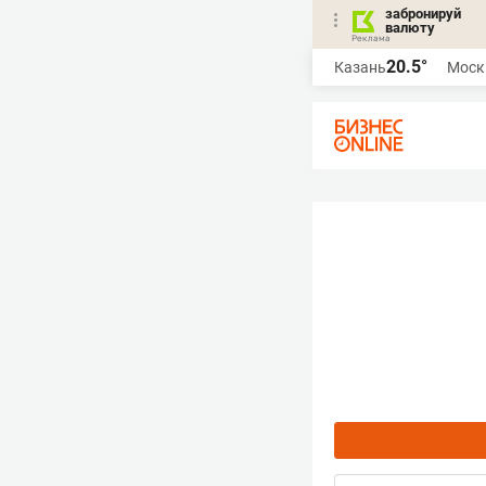
забронируй
валюту
20.5°
Казань
Моск