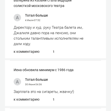
Балерина из Казани стала ведущей
солисткой московского театра
Тотал больше
4 Июля
07:52
Директору и худ. руку Театра балета им,.
Джалиля давно пора на пенсию, они
стольким талантливым исполнителям не
дали ходу.
к комментарию
1
Иена обновила минимум с 1986 года
Тотал больше
30 Июня
04:36
Зарплата это на сигареты, жвачку!)
к комментарию
1