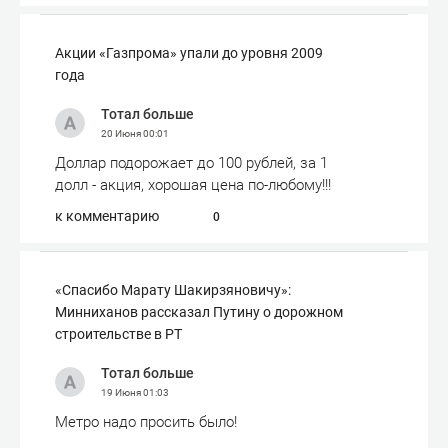
Акции «Газпрома» упали до уровня 2009
года
Тотал больше
20 Июня
00:01
Доллар подорожает до 100 рублей, за 1
долл - акция, хорошая цена по-любому!!!
к комментарию
0
«Спасибо Марату Шакирзяновичу»:
Минниханов рассказал Путину о дорожном
строительстве в РТ
Тотал больше
19 Июня
01:03
Метро надо просить было!