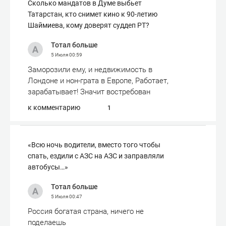
Сколько мандатов в Думе выбьет
Татарстан, кто снимет кино к 90-летию
Шаймиева, кому доверят суддеп РТ?
Тотал больше
5 Июля
00:59
Заморозили ему, и недвижимость в
Лондоне и нон-грата в Европе, Работает,
зарабатывает! Значит востребован
к комментарию
1
«Всю ночь водители, вместо того чтобы
спать, ездили с АЗС на АЗС и заправляли
автобусы…»
Тотал больше
5 Июля
00:47
Россия богатая страна, ничего не
поделаешь