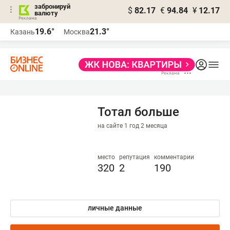
забронируй
$
82.17
€
94.84
¥
12.17
валюту
19.6°
21.3°
Казань
Москва
Тотал больше
на сайте 1 год 2 месяца
место
репутация
комментарии
320
2
190
личные данные