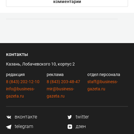
комментарии
контакты
Казань, Лобачевского 10, корпус 2
редакция
реклама
отдел персонала
8 (843) 202-12-10
8 (843) 203-48-47
staff@business-
info@business-
mir@business-
gazeta.ru
gazeta.ru
gazeta.ru
вконтакте
twitter
telegram
дзен