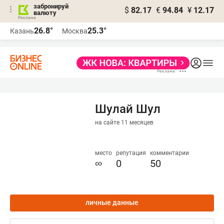
забронируй
$
82.17
€
94.84
¥
12.17
валюту
26.8°
25.3°
Казань
Москва
Шулай Шул
на сайте 11 месяцев
место
репутация
комментарии
∞
0
50
личные данные