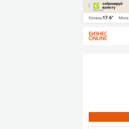
забронируй
валюту
17.6°
Казань
Моск