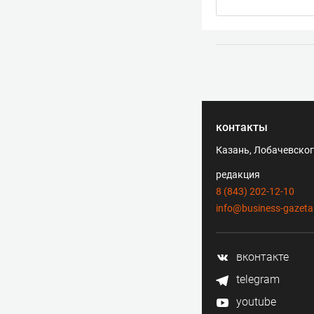
контакты
Казань, Лобачевского
редакция
8 (843) 202-12-10
info@business-gazeta
вконтакте
telegram
youtube