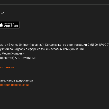
ние
зета «Бизнес Online» (на связи). Свидетельство о регистрации СМИ Эл №ФС 77
ужбой по надзору в сфере связи и массовых коммуникаций.
с Медия Холдинг»
редактор) А.В. Брусницын
ых данных
атериалов допускается
и
правил перепечатки