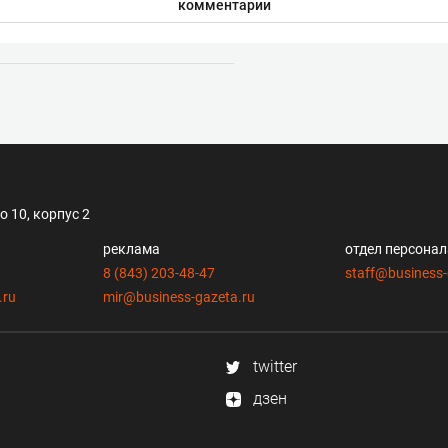
комментарии
 10, корпус 2
реклама
отдел персона
8 (843) 203-48-47
staff@business-
.ru
mir@business-gazeta.ru
twitter
дзен