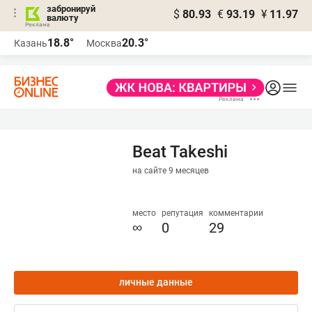
забронируй
$
80.93
€
93.19
¥
11.97
валюту
18.8°
20.3°
Казань
Москва
Beat Takeshi
на сайте 9 месяцев
место
репутация
комментарии
∞
0
29
личные данные