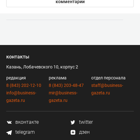
комментарии
контакты
Казань, Лобачевского 10, корпус 2
редакция
реклама
отдел персонала
8 (843) 202-12-10
8 (843) 203-48-47
staff@business-
info@business-
mir@business-
gazeta.ru
gazeta.ru
gazeta.ru
вконтакте
twitter
telegram
дзен