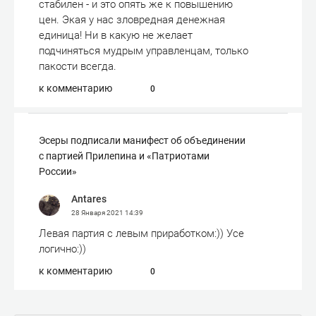
стабилен - и это опять же к повышению
цен. Экая у нас зловредная денежная
единица! Ни в какую не желает
подчиняться мудрым управленцам, только
пакости всегда.
к комментарию
0
Эсеры подписали манифест об объединении​
с партией Прилепина и «Патриотами
России»
Antares
28 Января 2021
14:39
Левая партия с левым приработком:)) Усе
логично:))
к комментарию
0