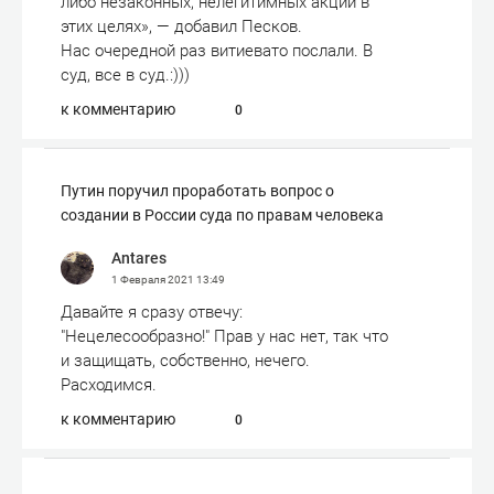
либо незаконных, нелегитимных акций в
этих целях», — добавил Песков.
Нас очередной раз витиевато послали. В
суд, все в суд.:)))
к комментарию
0
Путин поручил проработать вопрос о
создании в России суда по правам человека
Antares
1 Февраля 2021
13:49
Давайте я сразу отвечу:
"Нецелесообразно!" Прав у нас нет, так что
и защищать, собственно, нечего.
Расходимся.
к комментарию
0