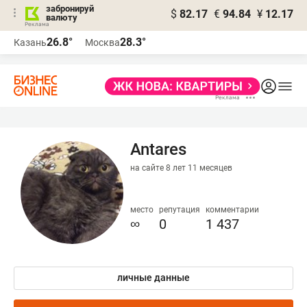
забронируй
$
82.17
€
94.84
¥
12.17
валюту
26.8°
28.3°
Казань
Москва
Antares
на сайте 8 лет 11 месяцев
место
репутация
комментарии
∞
0
1 437
личные данные