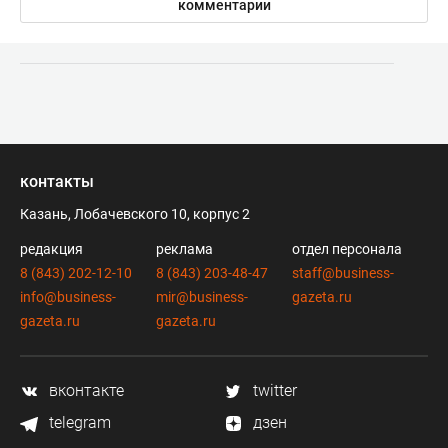
комментарии
контакты
Казань, Лобачевского 10, корпус 2
редакция
реклама
отдел персонала
8 (843) 202-12-10
8 (843) 203-48-47
staff@business-
info@business-
mir@business-
gazeta.ru
gazeta.ru
gazeta.ru
вконтакте
twitter
telegram
дзен