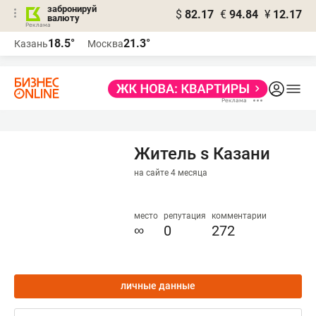
забронируй
$
82.17
€
94.84
¥
12.17
валюту
18.5°
21.3°
Казань
Москва
Житель s Казани
на сайте 4 месяца
место
репутация
комментарии
∞
0
272
личные данные