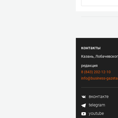
контакты
Казань, Лобачевского
редакция
8 (843) 202-12-10
info@business-gazeta
вконтакте
telegram
youtube