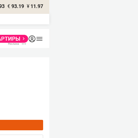
93
€
93.19
¥
11.97