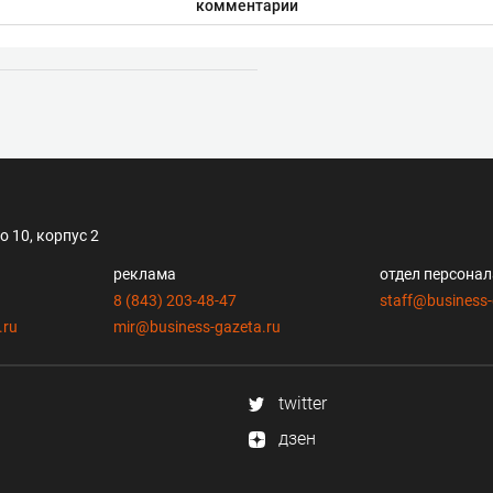
комментарии
 10, корпус 2
реклама
отдел персона
8 (843) 203-48-47
staff@business-
.ru
mir@business-gazeta.ru
twitter
дзен