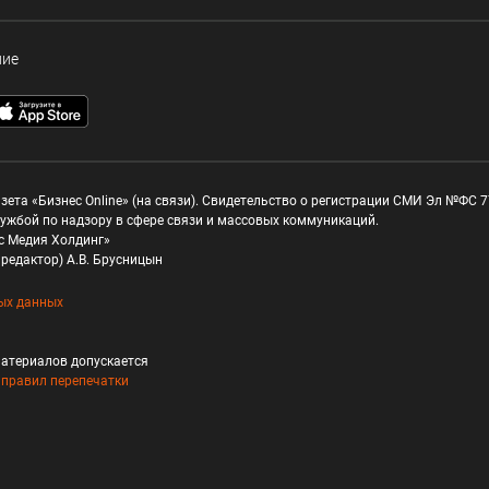
ние
зета «Бизнес Online» (на связи). Свидетельство о регистрации СМИ Эл №ФС 77
ужбой по надзору в сфере связи и массовых коммуникаций.
с Медия Холдинг»
редактор) А.В. Брусницын
ых данных
атериалов допускается
и
правил перепечатки