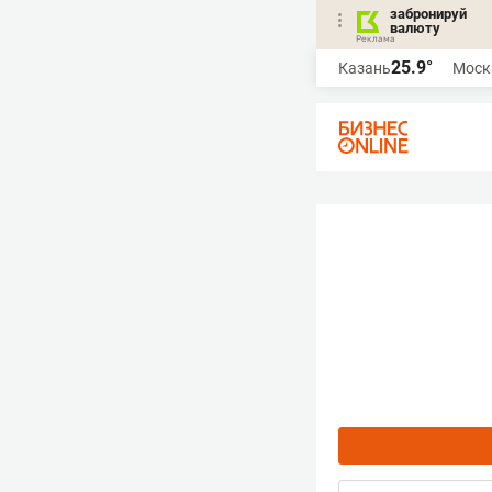
забронируй
валюту
25.9°
Казань
Моск