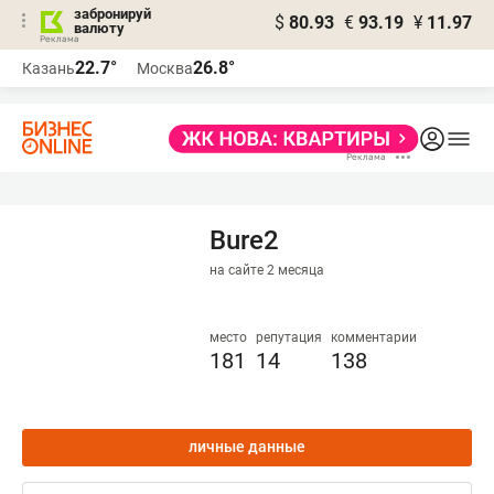
забронируй
$
80.93
€
93.19
¥
11.97
валюту
22.7°
26.8°
Казань
Москва
Bure2
на сайте 2 месяца
место
репутация
комментарии
181
14
138
личные данные