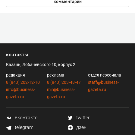
комментарии
контакты
Казань, Лобачевского 10, корпус 2
редакция
реклама
отдел персонала
8 (843) 202-12-10
8 (843) 203-48-47
staff@business-
info@business-
mir@business-
gazeta.ru
gazeta.ru
gazeta.ru
вконтакте
twitter
telegram
дзен