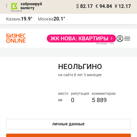
забронируй
$
82.17
€
94.84
¥
12.17
валюту
19.9°
20.1°
Казань
Москва
НЕОЛЬГИНО
на сайте 8 лет 5 месяцев
место
репутация
комментарии
∞
0
5 889
личные данные