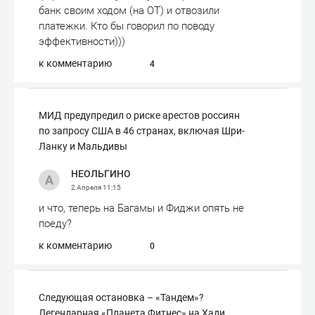
банк своим ходом (на ОТ) и отвозили
платежки. Кто бы говорил по поводу
эффективности)))
к комментарию
4
МИД предупредил о риске арестов россиян
по запросу США в 46 странах, включая Шри-
Ланку и Мальдивы
НЕОЛЬГИНО
2 Апреля
11:15
и что, теперь на Багамы и Фиджи опять не
поеду?
к комментарию
0
Следующая остановка – «Тандем»?
Легендарная «Планета Фитнес» на Хади