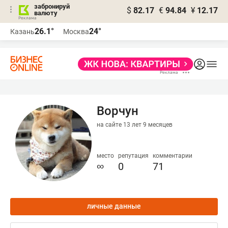
забронируй
$
82.17
€
94.84
¥
12.17
валюту
26.1°
24°
Казань
Москва
Ворчун
на сайте 13 лет 9 месяцев
место
репутация
комментарии
∞
0
71
личные данные