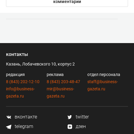
комментарии
контакты
Казань, Лобачевского 10, корпус 2
редакция
реклама
отдел персонала
8 (843) 202-12-10
8 (843) 203-48-47
staff@business-
info@business-
mir@business-
gazeta.ru
gazeta.ru
gazeta.ru
вконтакте
twitter
telegram
дзен