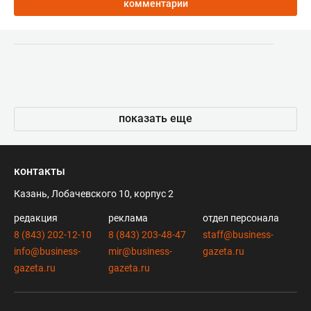
комментарии
показать еще
контакты
Казань, Лобачевского 10, корпус 2
редакция
реклама
отдел персонала
8 (843) 202-12-10
8 (843) 203-48-47
staff@business-
info@business-
mir@business-
gazeta.ru
gazeta.ru
gazeta.ru