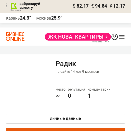
забронируй
$
82.17
€
94.84
¥
12.17
валюту
24.3°
25.9°
Казань
Москва
Радик
на сайте 14 лет 9 месяцев
место
репутация
комментарии
∞
0
1
личные данные