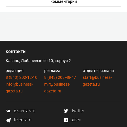
комментарии
контакты
Казань, Лобачевского 10, корпус 2
редакция
реклама
отдел персонала
8 (843) 202-12-10
8 (843) 203-48-47
staff@business-
info@business-
mir@business-
gazeta.ru
gazeta.ru
gazeta.ru
вконтакте
twitter
telegram
дзен