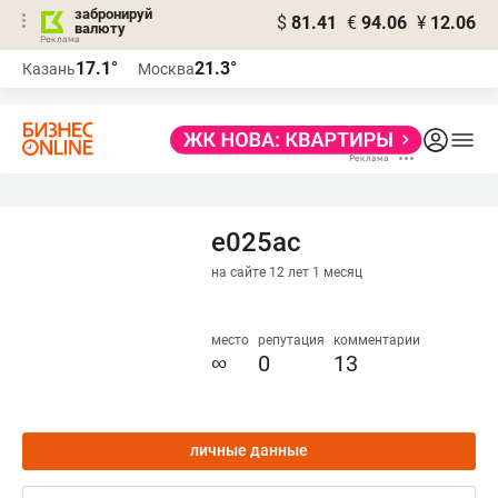
забронируй
$
81.41
€
94.06
¥
12.06
валюту
17.1°
21.3°
Казань
Москва
e025ac
на сайте 12 лет 1 месяц
место
репутация
комментарии
∞
0
13
личные данные