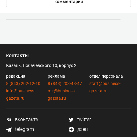
комментарии
контакты
Казань, Лобачевского 10, корпус 2
редакция
реклама
отдел персонала
8 (843) 202-12-10
8 (843) 203-48-47
staff@business-
info@business-
mir@business-
gazeta.ru
gazeta.ru
gazeta.ru
вконтакте
twitter
telegram
дзен