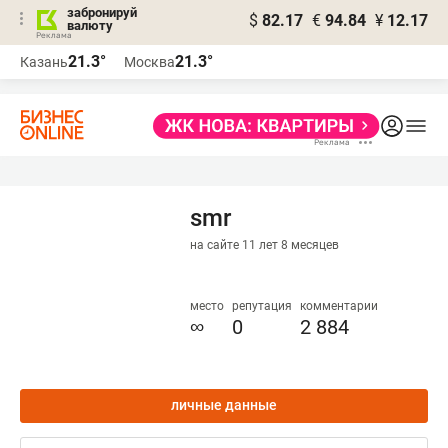
забронируй
$
82.17
€
94.84
¥
12.17
валюту
21.3°
21.3°
Казань
Москва
smr
на сайте 11 лет 8 месяцев
место
репутация
комментарии
∞
0
2 884
личные данные