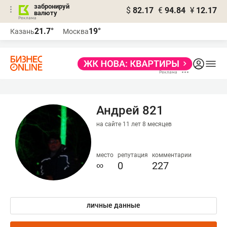
забронируй
$
82.17
€
94.84
¥
12.17
валюту
21.7°
19°
Казань
Москва
Андрей 821
на сайте 11 лет 8 месяцев
место
репутация
комментарии
∞
0
227
личные данные