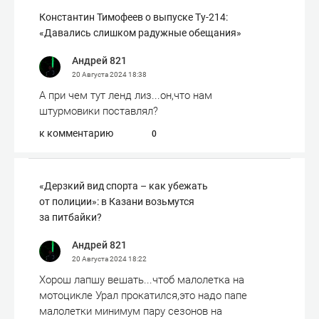
Константин Тимофеев о выпуске Ту-214:
«Давались слишком радужные обещания»
Андрей 821
20 Августа 2024
18:38
А при чем тут ленд лиз...он,что нам
штурмовики поставлял?
к комментарию
0
«Дерзкий вид спорта – как убежать
от полиции»: в Казани возьмутся
за питбайки?
Андрей 821
20 Августа 2024
18:22
Хорош лапшу вешать...чтоб малолетка на
мотоцикле Урал прокатился,это надо папе
малолетки минимум пару сезонов на