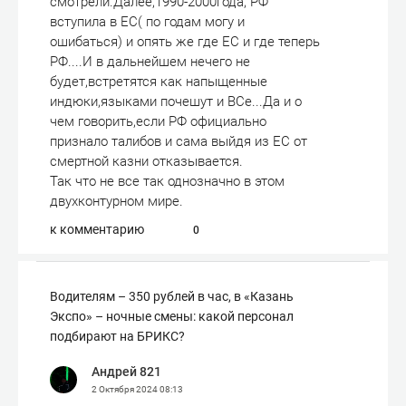
смотрели.Далее,1990-2000года, РФ
вступила в ЕС( по годам могу и
ошибаться) и опять же где ЕС и где теперь
РФ....И в дальнейшем нечего не
будет,встретятся как напыщенные
индюки,языками почешут и ВСе...Да и о
чем говорить,если РФ официально
признало талибов и сама выйдя из ЕС от
смертной казни отказывается.
Так что не все так однозначно в этом
двухконтурном мире.
к комментарию
0
Водителям – 350 рублей в час, в «Казань
Экспо» – ночные смены: какой персонал
подбирают на БРИКС?
Андрей 821
2 Октября 2024
08:13