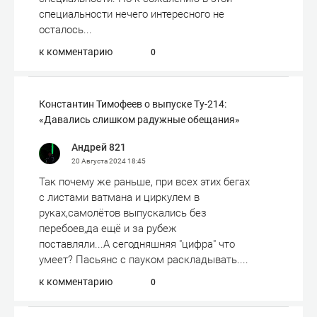
специальности нечего интересного не
осталось...
к комментарию
0
Константин Тимофеев о выпуске Ту-214:
«Давались слишком радужные обещания»
Андрей 821
20 Августа 2024
18:45
Так почему же раньше, при всех этих бегах
с листами ватмана и циркулем в
руках,самолётов выпускались без
перебоев,да ещё и за рубеж
поставляли...А сегодняшняя "цифра" что
умеет? Пасьянс с пауком раскладывать....
к комментарию
0