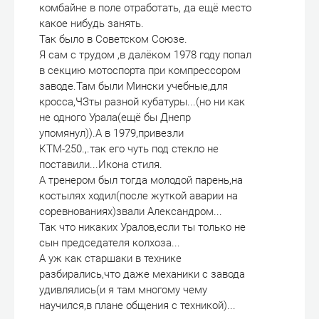
комбайне в поле отработать, да ещё место
какое нибудь занять.
Так было в Советском Союзе.
Я сам с трудом ,в далёком 1978 году попал
в секцию мотоспорта при компрессором
заводе.Там были Мински учебные,для
кросса,ЧЗты разной кубатуры...(но ни как
не одного Урала(ещё бы Днепр
упомянул)).А в 1979,привезли
КТМ-250.,.так его чуть под стекло не
поставили...Икона стиля.
А тренером был тогда молодой парень,на
костылях ходил(после жуткой аварии на
соревнованиях)звали Александром...
Так что никаких Уралов,если ты только не
сын председателя колхоза...
А уж как старшаки в технике
разбирались,что даже механики с завода
удивлялись(и я там многому чему
научился,в плане общения с техникой)...