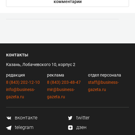
комментарии
контакты
Казань, Лобачевского 10, корпус 2
редакция
реклама
отдел персонала
8 (843) 202-12-10
8 (843) 203-48-47
staff@business-
info@business-
mir@business-
gazeta.ru
gazeta.ru
gazeta.ru
вконтакте
twitter
telegram
дзен