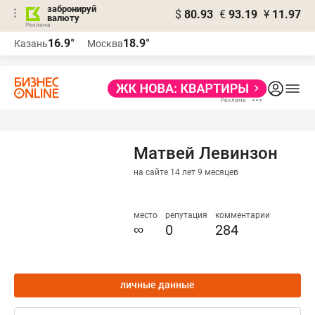
забронируй
$
80.93
€
93.19
¥
11.97
валюту
16.9°
18.9°
Казань
Москва
Матвей Левинзон
на сайте 14 лет 9 месяцев
место
репутация
комментарии
∞
0
284
личные данные