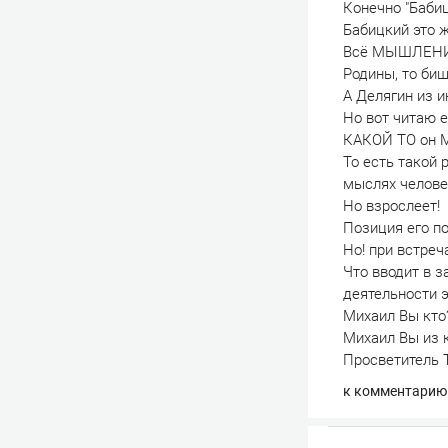
Конечно "Бабиц
Бабицкий это 
Всё МЫШЛЕНИЕ 
Родины, то би
А Делягин из и
Но вот читаю е
КАКОЙ ТО он
То есть такой
мыслях челове
Но взрослеет!
Позиция его п
Но! при встреч
Что вводит в 
деятельности 
Михаил Вы кто
Михаил Вы из 
Просветитель 
к комментарию