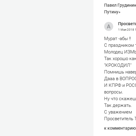
Павел Грудинин
Путину»
Просвет
1 Мая 2018
Мурат -абы !!
С праздником т
Молодец ИЗМ
Так хорошо ка
"КРОКОДИЛ"
Помнишь наве
Дааа в ВОПРО
И КПРФ и РОС
вопросы.
Ну что скаже
Так держать.
С уважением
Просветитель 
к комментарию