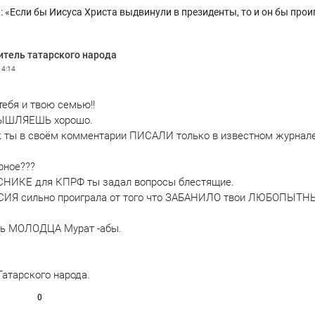
: «Если бы Иисуса Христа выдвинули в президенты, то и он бы прои
итель татарского народа
14:14
ебя и твою семью!!
ЫШЛЯЕШЬ хорошо.
к ты в своём комментарии ПИСАЛИ только в известном журнал
рное???
СНИКЕ для КПРФ ты задал вопросы блестящие.
СИЯ сильно проиграла от того что ЗАБАНИЛО твои ЛЮБОПЫТН
шь МОЛОДЦА Мурат -абы.
Татарского народа.
0