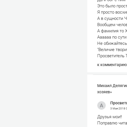
Это было прос
Я просто вос
А в сущности 
Вообщем челов
А фамилия то Х
Аааааа по сут
Не обижайтесь
"Величие твор
Просветитель 
к комментарию
Михаил Делягин
хозяев»
Просвет
3 Мая 2018
Друзья мои!!
Поправлю чита