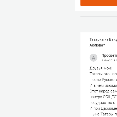
Татарка из Баку
Аюпова?
Просвет
4 Мая 2018
Друзья мои!
Татары это нар
После Русског
И в чём изюми
Этот народ с
наверх ОБЩЕС
Государство от
И при Царизм
Ныне Татары п