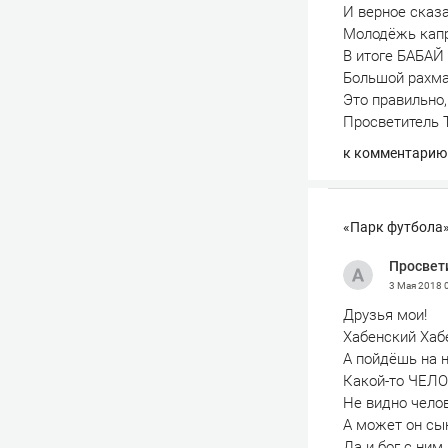
И верное сказ
Молодёжь капри
В итоге БАБАЙ 
Большой рахма
Это правильно
Просветитель 
к комментарию
«Парк футбола»
Просвет
3 Мая 2018
Друзья мои!
Хабенский Хаб
А пойдёшь на н
Какой-то ЧЕЛ
Не видно чел
А может он сы
Да и бог с ни