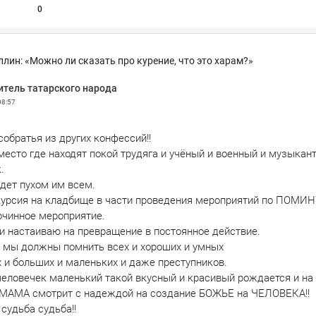
0
лин: «Можно ли сказать про курение, что это харам?»
итель татарского народа
08:57
обратья из других конфессий!!
есто где находят покой трудяга и учёный и военный и музыкант
.
дет пухом им всем.
курсия на кладбище в части проведения мероприятий по ПОМИН
очинное мероприятие.
 настаиваю на превращение в постоянное действие.
мы должны помнить всех и хороших и умных
 и больших и маленьких и даже преступников.
человечек маленький такой вкусный и красивый рождается и на 
МАМА смотрит с надеждой на создание БОЖЬЕ на ЧЕЛОВЕКА!!
судьба судьба!!