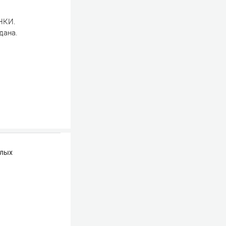
НКИ.
дана.
елых