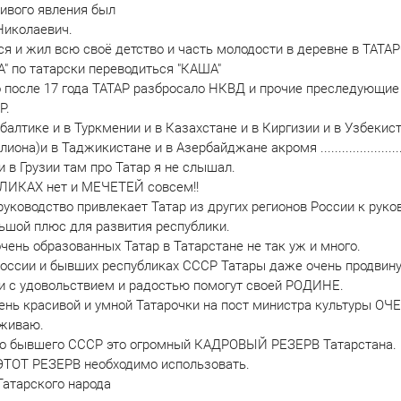
ливого явления был
Николаевич.
ся и жил всю своё детство и часть молодости в деревне в ТАТ
" по татарски переводиться "КАША"
о после 17 года ТАТАР разбросало НКВД и прочие преследующие
Р.
балтике и в Туркмении и в Казахстане и в Киргизии и в Узбекист
на)и в Таджикистане и в Азербайджане акромя .........................
и в Грузии там про Татар я не слышал.
ЛИКАХ нет и МЕЧЕТЕЙ совсем!!
 руководство привлекает Татар из других регионов России к руко
льшой плюс для развития республики.
ень образованных Татар в Татарстане не так уж и много.
 России и бывших республиках СССР Татары даже очень продвин
и с удовольствием и радостью помогут своей РОДИНЕ.
ень красивой и умной Татарочки на пост министра культуры ОЧ
живаю.
го бывшего СССР это огромный КАДРОВЫЙ РЕЗЕРВ Татарстана.
ЭТОТ РЕЗЕРВ необходимо использовать.
Татарского народа