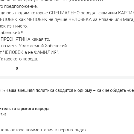
то предположение.
хищаюсь людям которые СПЕЦИАЛЬНО заводят фамилии КАРТИ
ЧЕЛОВЕК как ЧЕЛОВЕК не лучше ЧЕЛОВЕКА из Рязани или Мага
ек из ничего.
абенский !!
и ПРЕСНЯТИНА какая то.
 на меня Уважаемый Хабенский.
ит ЧЕЛОВЕК а не ФАМИЛИЯ".
Татарского народа.
0
: «Наша внешняя политика сводится к одному – как не обидеть «б
итель татарского народа
07:49
теля автора комментария в первых рядах.