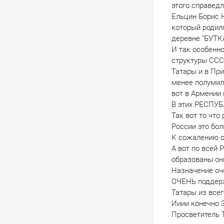
этого справед
Ельцин Борис 
который родил
деревне "БУТКА
И так особенн
структуры ССС
Татары и в При
менее полумиллио
вот в Армении 
В этих РЕСПУБ
Так вот то что
России это бо
К сожалению оч
А вот по всей
образованы он
Назначение оч
ОЧЕНЬ поддер
Татары из все
Ииии конечно 
Просветитель 