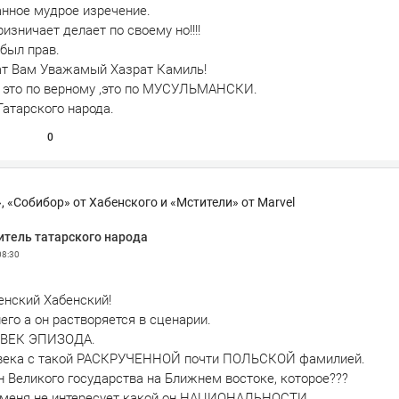
анное мудрое изречение.
зничает делает по своему но!!!!
был прав.
т Вам Уважамый Хазрат Камиль!
, это по верному ,это по МУСУЛЬМАНСКИ.
Татарского народа.
0
, «Собибор» от Хабенского и «Мстители» от Marvel
итель татарского народа
08:30
енский Хабенский!
его а он растворяется в сценарии.
ОВЕК ЭПИЗОДА.
овека с такой РАСКРУЧЕННОЙ почти ПОЛЬСКОЙ фамилией.
н Великого государства на Ближнем востоке, которое???
м меня не интересует какой он НАЦИОНАЛЬНОСТИ.