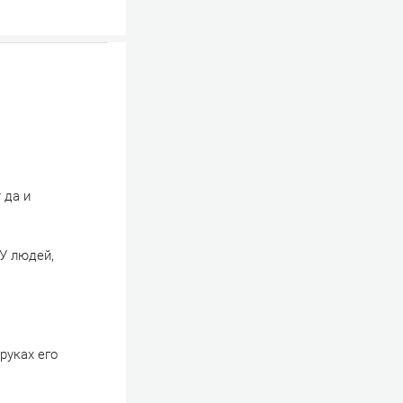
 да и
У людей,
руках его