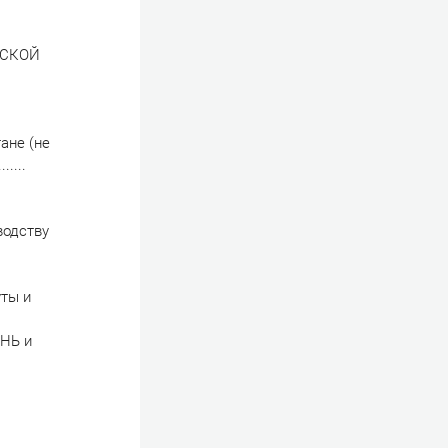
АРСКОЙ
ане (не
....
водству
уты и
ЕНЬ и