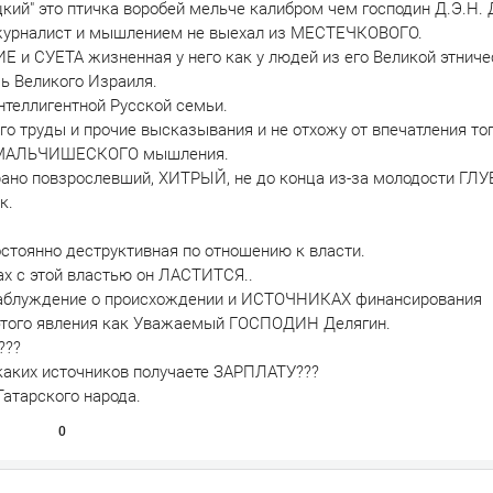
кий" это птичка воробей мельче калибром чем господин Д.Э.Н. 
журналист и мышлением не выехал из МЕСТЕЧКОВОГО.
и СУЕТА жизненная у него как у людей из его Великой этниче
шь Великого Израиля.
нтеллигентной Русской семьи.
го труды и прочие высказывания и не отхожу от впечатления тог
 МАЛЬЧИШЕСКОГО мышления.
 рано повзрослевший, ХИТРЫЙ, не до конца из-за молодости ГЛ
к.
остоянно деструктивная по отношению к власти.
ах с этой властью он ЛАСТИТСЯ..
заблуждение о происхождении и ИСТОЧНИКАХ финансирования
этого явления как Уважаемый ГОСПОДИН Делягин.
???
каких источников получаете ЗАРПЛАТУ???
Татарского народа.
0