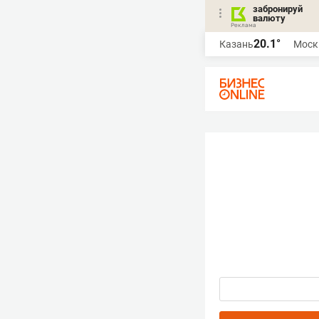
забронируй
валюту
20.1°
Казань
Моск