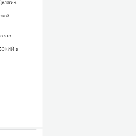
Делягин.
ской
о что
УБОКИЙ в