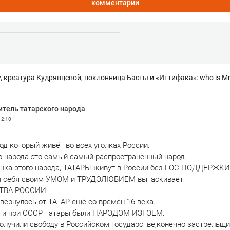
комментарии
, креатура Кудрявцевой, поклонница Басты и «Иттифака»: who is Mr
итель татарского народа
12:10
од который живёт во всех уголках России.
о народа это самый самый распространённый народ.
нка этого народа, ТАТАРЫ живут в России без ГОС.ПОДДЕРЖКИ
ам себя своим УМОМ и ТРУДОЛЮБИЕМ вытаскивает
ТВА РОССИИ.
вернулось от ТАТАР ещё со времён 16 века.
е и при СССР Татары были НАРОДОМ ИЗГОЕМ.
олучили свободу в Российском государстве,конечно застрельщ