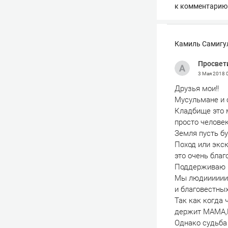
к комментарию
Камиль Самигул
Просвет
3 Мая 2018
Друзья мои!!
Мусульмане и с
Кладбище это м
просто человек
Земля пусть бу
Поход или экс
это очень благ
Поддерживаю и
Мы людииииии 
и благовестных
Так как когда 
держит МАМА,
Однако судьба 