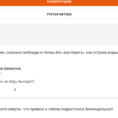
комментарии
статьи автора
ис, опасные сапборды и Челны без «вау-берега»: как устроен водн
ав Шемелов
11
се на воду выходят)
2
роге смерти»: что привело к гибели подростков в Зеленодольске?