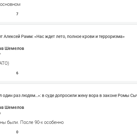
 основном
7
т Алексей Рамм: «Нас ждет лето, полное крови и терроризма»
ав Шемелов
7
АТО)
6
л один раз людям…»: в суде допросили жену вора в законе Ромы Сы
ав Шемелов
9
ны были. После 90-х особенно
0