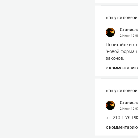
«Ты уже повери
Станисл
2 Июня
10:0
Почитайте ист
"новой формац
законов.
к комментарию
«Ты уже повери
Станисл
2 Июня
10:0
ст. 210.1 УК Р
к комментарию