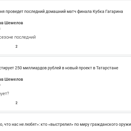
дня проведет последний домашний матч финала Кубка Гагарина
ав Шемелов
4
 сезоне последний
2
тирует 250 миллиардов рублей в новый проект в Татарстане
ав Шемелов
0
рует?
2
о, что нас не любят»: кто «выстрелил» по миру гражданского оруж