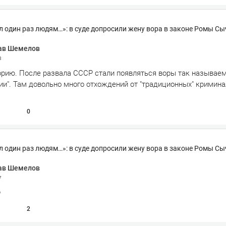
л один раз людям…»: в суде допросили жену вора в законе Ромы Сы
ав Шемелов
8
орию. После развала СССР стали появляться воры так называе
ии". Там довольно много отхождений от "традиционных" кримин
0
л один раз людям…»: в суде допросили жену вора в законе Ромы Сы
ав Шемелов
7
Ф
2