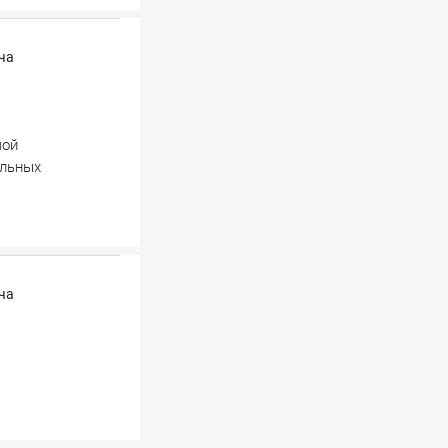
ча
мой
альных
ча