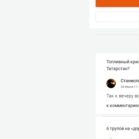
Топливный криз
Татарстан?
Станисл
26 Июля
11:
Так к вечеру в
к комментарию
6 трупов на «до