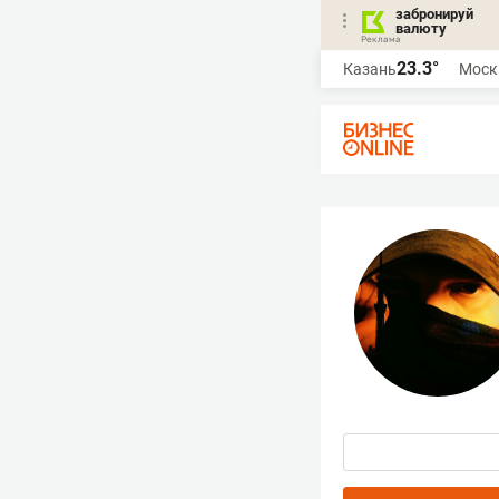
забронируй
валюту
23.3°
Казань
Моск