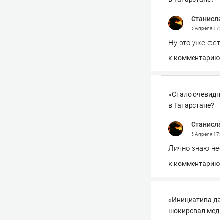
Станисл
5 Апреля
17
Ну это уже фе
к комментарию
«Стало очевидн
в Татарстане?
Станисл
5 Апреля
17
Лично знаю не
к комментарию
«Инициатива да
шокировал мед