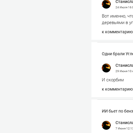
Станисл
24 Июля
16:
Вот именно, чт
деревьями в уп
к комментарию
Одни брали Угл
Станисл
29 Июня
10:
И скорбим
к комментарию
ИИ бьет по бен
Станисл
7 Июня
12:1