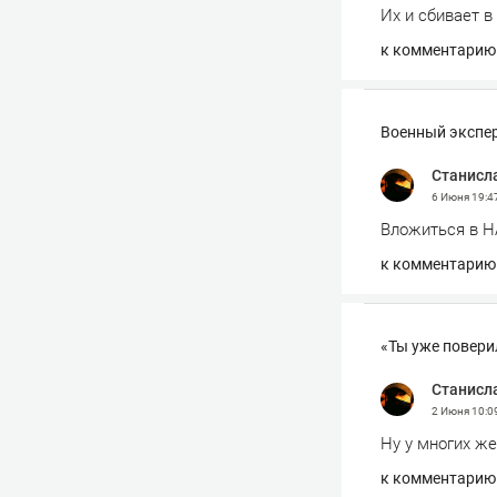
Их и сбивает в
к комментарию
Военный экспер
Станисл
6 Июня
19:4
Вложиться в Н
к комментарию
«Ты уже повери
Станисл
2 Июня
10:0
Ну у многих же
к комментарию