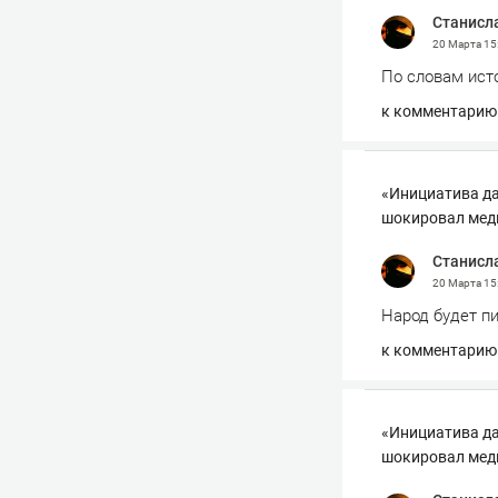
Станисл
20 Марта
15
По словам исто
к комментарию
«Инициатива да
шокировал мед
Станисл
20 Марта
15
Народ будет пи
к комментарию
«Инициатива да
шокировал мед