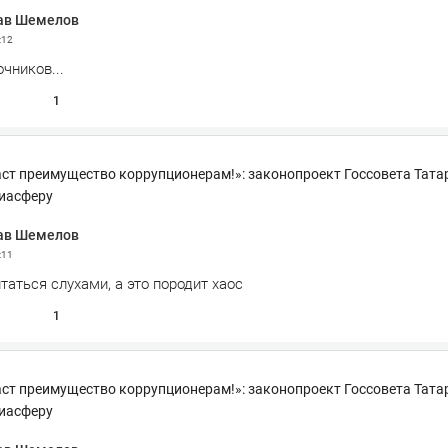
ав Шемелов
:12
чников...
1
ст преимущество коррупционерам!»: законопроект Госсовета Тата
иасферу
ав Шемелов
:11
таться слухами, а это породит хаос
1
ст преимущество коррупционерам!»: законопроект Госсовета Тата
иасферу