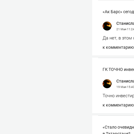
«Ак Барс» сего
Станисл
21 Мая
11:2
Да нет, в этом
к комментарию
ГК ТОЧНО инвес
Станисл
19 Мая
15:4
Точно инвести
к комментарию
«Стало очевидн
в Татарстане?