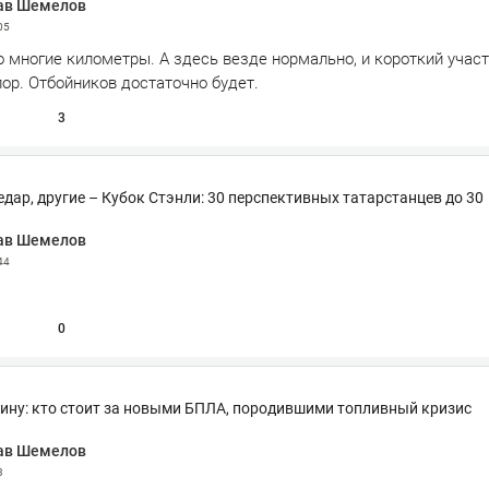
ав Шемелов
05
о многие километры. А здесь везде нормально, и короткий участ
ор. Отбойников достаточно будет.
3
едар, другие – Кубок Стэнли: 30 перспективных татарстанцев до 30
ав Шемелов
44
0
зину: кто стоит за новыми БПЛА, породившими топливный кризис
ав Шемелов
3