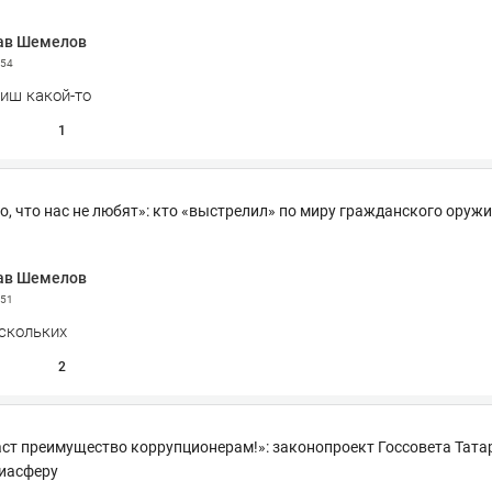
ав Шемелов
:54
тиш какой-то
1
о, что нас не любят»: кто «выстрелил» по миру гражданского оруж
ав Шемелов
:51
скольких
2
ст преимущество коррупционерам!»: законопроект Госсовета Тата
иасферу