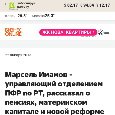
забронируй
$
82.17
€
94.84
¥
12.17
валюту
26.8°
25.3°
Казань
Москва
22 января 2013
Марсель Имамов -
управляющий отделением
ПФР по РТ, рассказал о
пенсиях, материнском
капитале и новой реформе