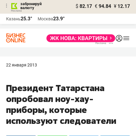
забронируй
$
82.17
€
94.84
¥
12.17
валюту
25.3°
23.9°
Казань
Москва
22 января 2013
Президент Татарстана
опробовал ноу-хау-
приборы, которые
используют следователи