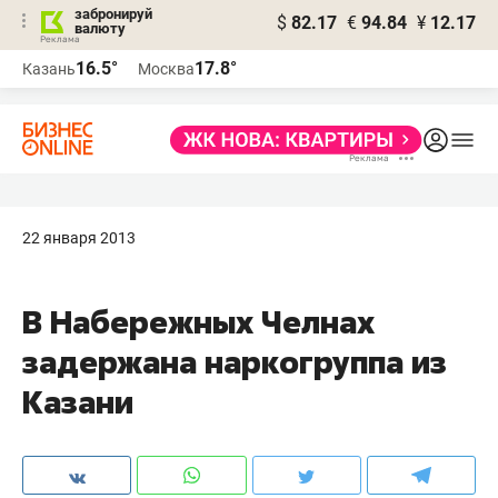
забронируй
$
82.17
€
94.84
¥
12.17
валюту
16.5°
17.8°
Казань
Москва
22 января 2013
В Набережных Челнах
задержана наркогруппа из
Казани