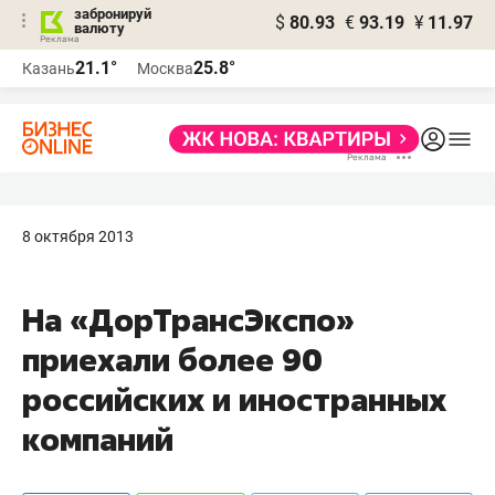
забронируй
$
80.93
€
93.19
¥
11.97
валюту
21.1°
25.8°
Казань
Москва
8 октября 2013
На «ДорТрансЭкспо»
приехали более 90
российских и иностранных
компаний