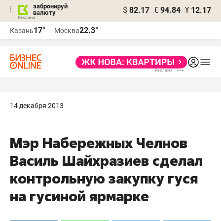
забронируй
$
82.17
€
94.84
¥
12.17
валюту
17°
22.3°
Казань
Москва
14 декабря 2013
Мэр Набережных Челнов
Василь Шайхразиев сделал
контрольную закупку гуся
на гусиной ярмарке