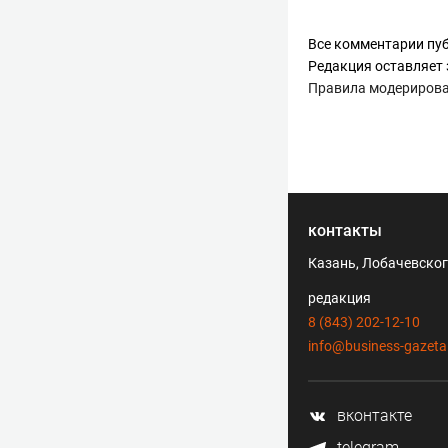
Все комментарии пуб
Редакция оставляет 
Правила модериров
контакты
Казань, Лобачевского
редакция
8 (843) 202-12-10
info@business-gazeta
вконтакте
telegram