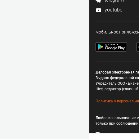
youtube
мобильное приложе
Деловая электронная га
Выдано федеральной сл
Учредитель ООО «Бизне
Шеф-редактор (главный 
Политика о персональн
Любое использование м
только при соблюдени