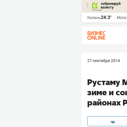
забронируй
валюту
24.3°
Казань
Моск
27 сентября 2014
Рустаму 
зиме и с
районах 