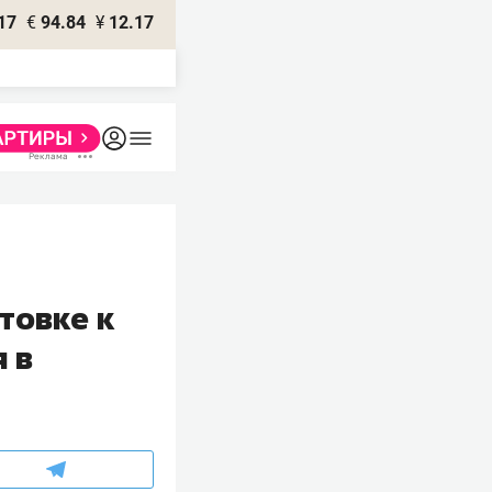
17
€
94.84
¥
12.17
товке к
 в