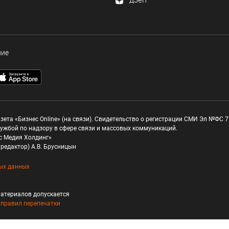
ние
зета «Бизнес Online» (на связи). Свидетельство о регистрации СМИ Эл №ФС 77
ужбой по надзору в сфере связи и массовых коммуникаций.
с Медия Холдинг»
редактор) А.В. Брусницын
ых данных
атериалов допускается
и
правил перепечатки