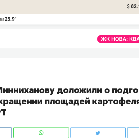
$
82.
25.9°
ва
Минниханову доложили о подго
окращении площадей картофеля
РТ