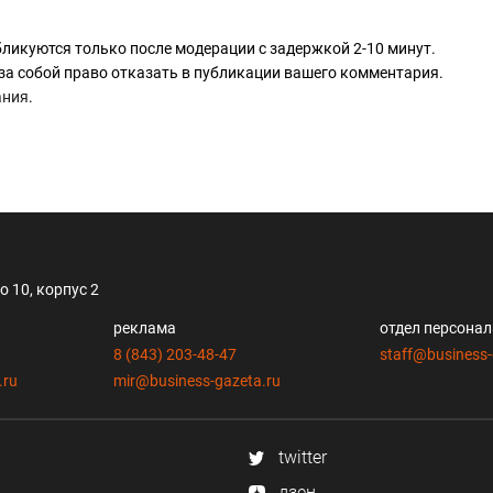
ликуются только после модерации с задержкой 2-10 минут.
за собой право отказать в публикации вашего комментария.
ания
.
 10, корпус 2
реклама
отдел персона
8 (843) 203-48-47
staff@business-
.ru
mir@business-gazeta.ru
twitter
дзен