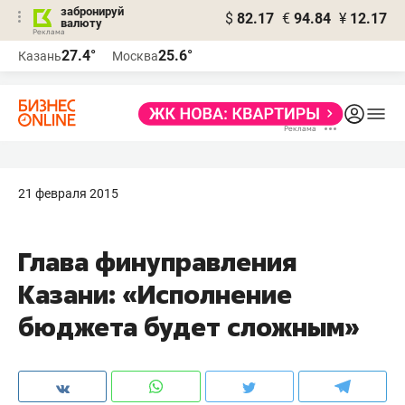
забронируй
$
82.17
€
94.84
¥
12.17
валюту
27.4°
25.6°
Казань
Москва
21 февраля 2015
Глава финуправления
Казани: «Исполнение
бюджета будет сложным»