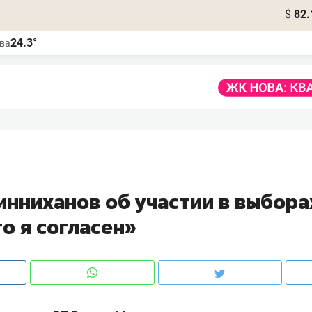
$
82.
24.3°
ва
нниханов об участии в выборах
то я согласен»