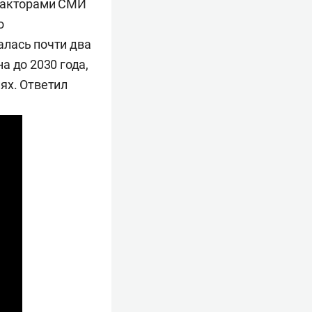
едакторами СМИ
о
алась почти два
а до 2030 года,
х. Ответил