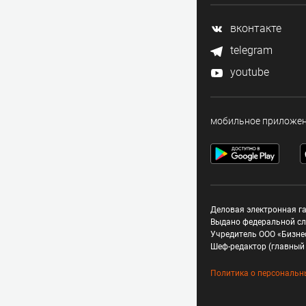
вконтакте
telegram
youtube
мобильное приложе
Деловая электронная га
Выдано федеральной сл
Учредитель ООО «Бизне
Шеф-редактор (главный 
Политика о персональн