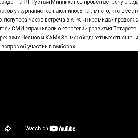
езидента РТ Рустам Минниханов провел встречу с р
росов у журналистов накопилось так много, что вмест
 полутора часов встреча в КРК «Пирамида» продолж
тели СМИ спрашивали о стратегии развития Татарстан
режных Челнов и КАМАЗа, межбюджетных отношения
 вопрос об участии в выборах.