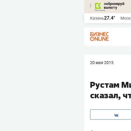
забронируй
валюту
27.4°
Казань
Моск
20 мая 2015
Рустам Ми
сказал, ч