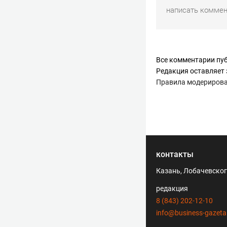
Все комментарии пуб
Редакция оставляет 
Правила модериров
контакты
Казань, Лобачевского
редакция
8 (843) 202-12-10
info@business-gazeta