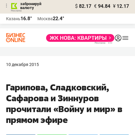
забронируй
$
82.17
€
94.84
¥
12.17
валюту
16.8°
22.4°
Казань
Москва
10 декабря 2015
Гарипова, Сладковский,
Сафарова и Зиннуров
прочитали «Войну и мир» в
прямом эфире