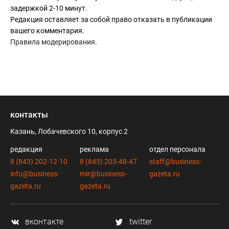
задержкой 2-10 минут.
Редакция оставляет за собой право отказать в публикации
вашего комментария.
Правила модерирования
.
контакты
Казань, Лобачевского 10, корпус 2
редакция
реклама
отдел персонала
8 (843) 202-12-10
8 (843) 203-48-47
staff@business-
info@business-
mir@business-
gazeta.ru
gazeta.ru
gazeta.ru
вконтакте
twitter