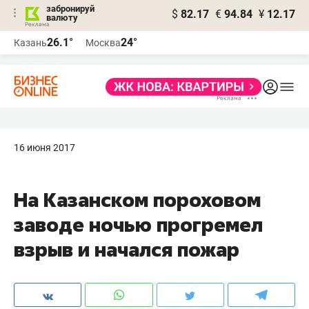
забронируй
$
82.17
€
94.84
¥
12.17
валюту
26.1°
24°
Казань
Москва
16 июня 2017
На Казанском пороховом
заводе ночью прогремел
взрыв и начался пожар