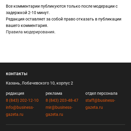
Все комментарии публикуются только после модерации с
задержкой 2-10 минут.
Редакция оставляет за собой право отказать в публикации
вашего комментария.
Правила модерирования
.
контакты
Казань, Лобачевского 10, корпус 2
редакция
реклама
отдел персонала
8 (843) 202-12-10
8 (843) 203-48-47
staff@business-
info@business-
mir@business-
gazeta.ru
gazeta.ru
gazeta.ru