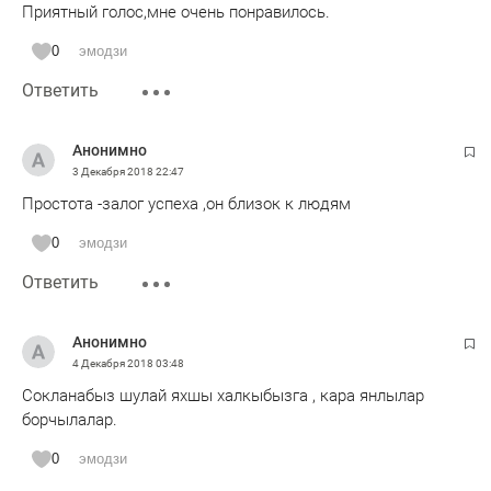
Приятный голос,мне очень понравилось.
0
эмодзи
Ответить
Анонимно
3 Декабря 2018
22:47
Простота -залог успеха ,он близок к людям
0
эмодзи
Ответить
Анонимно
4 Декабря 2018
03:48
Сокланабыз шулай яхшы халкыбызга , кара янлылар
борчылалар.
0
эмодзи