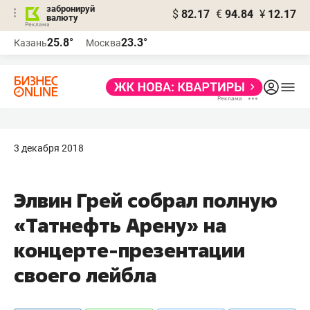
забронируй
$
82.17
€
94.84
¥
12.17
валюту
25.8°
23.3°
Казань
Москва
3 декабря 2018
Элвин Грей собрал полную
«Татнефть Арену» на
концерте-презентации
своего лейбла