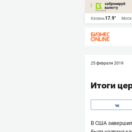
забронируй
валюту
17.9°
Казань
Моск
25 февраля 2019
Итоги це
В США завершил
была названа ка