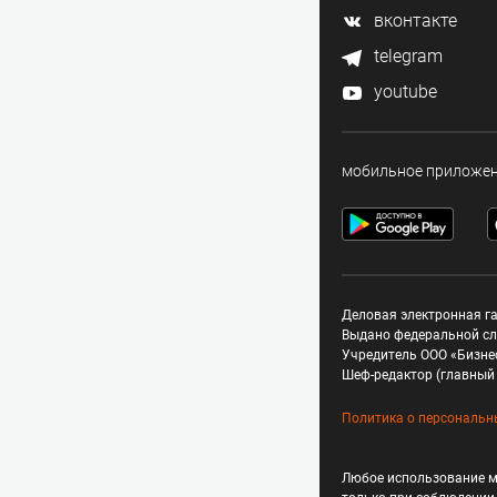
вконтакте
telegram
youtube
мобильное приложе
Деловая электронная га
Выдано федеральной сл
Учредитель ООО «Бизне
Шеф-редактор (главный 
Политика о персональн
Любое использование м