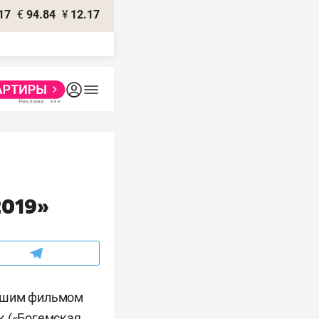
17
€
94.84
¥
12.17
2019»
учшим фильмом
к («Богемская