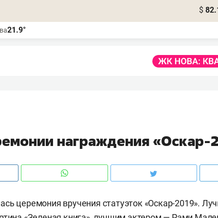
$
82.
21.9°
ва
ремонии награждения «Оскар-
ась церемония вручения статуэток «Оскар-2019». Л
ртина «Зеленая книга», лучшим актером — Рами Мале