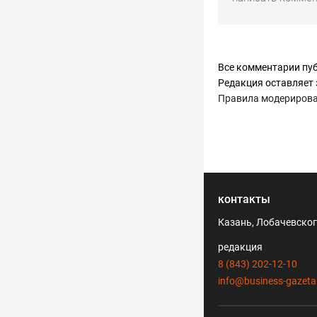
Все комментарии пуб
Редакция оставляет 
Правила модериров
контакты
Казань, Лобачевского
редакция
8 (843) 202-12-10
info@business-gazeta