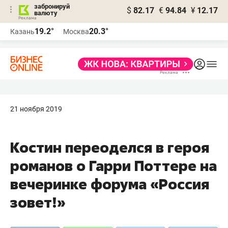
забронируй
$
82.17
€
94.84
¥
12.17
валюту
19.2°
20.3°
Казань
Москва
21 ноября 2019
Костин переоделся в героя
романов о Гарри Поттере на
вечеринке форума «Россия
зовет!»