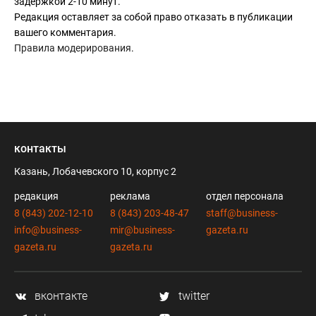
задержкой 2-10 минут.
Редакция оставляет за собой право отказать в публикации
вашего комментария.
Правила модерирования
.
контакты
Казань, Лобачевского 10, корпус 2
редакция
реклама
отдел персонала
8 (843) 202-12-10
8 (843) 203-48-47
staff@business-
info@business-
mir@business-
gazeta.ru
gazeta.ru
gazeta.ru
вконтакте
twitter