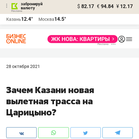
забронируй
$
82.17
€
94.84
¥
12.17
валюту
12.4°
14.5°
Казань
Москва
28 октября 2021
Зачем Казани новая
вылетная трасса на
Царицыно?