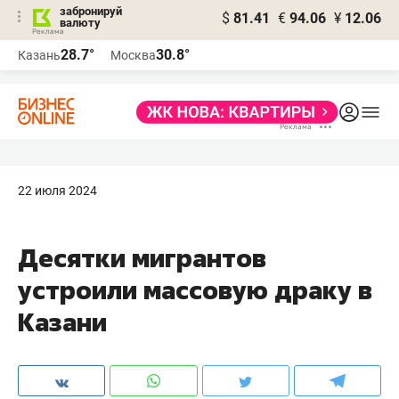
забронируй
$
81.41
€
94.06
¥
12.06
валюту
28.7°
30.8°
Казань
Москва
22 июля 2024
Десятки мигрантов
устроили массовую драку в
Казани