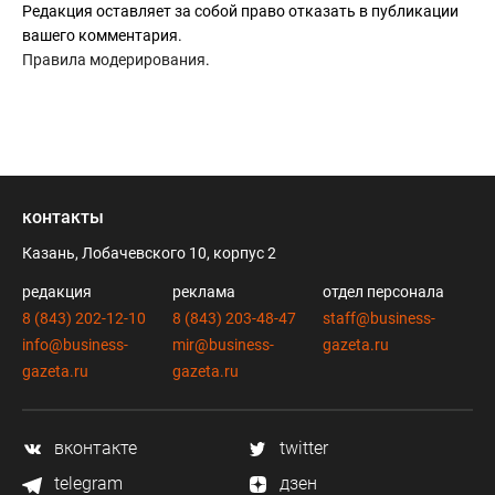
Редакция оставляет за собой право отказать в публикации
вашего комментария.
Правила модерирования
.
контакты
Казань, Лобачевского 10, корпус 2
редакция
реклама
отдел персонала
8 (843) 202-12-10
8 (843) 203-48-47
staff@business-
info@business-
mir@business-
gazeta.ru
gazeta.ru
gazeta.ru
вконтакте
twitter
telegram
дзен