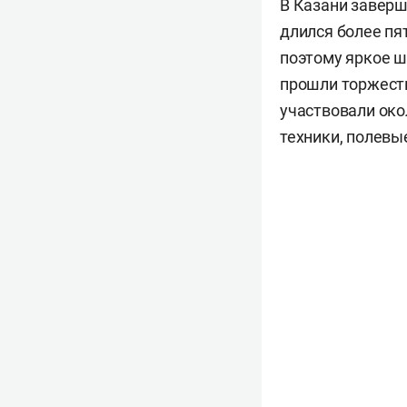
В Казани заверш
длился более пя
поэтому яркое ш
прошли торжеств
участвовали око
техники, полевы