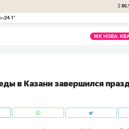
$
80.
24.1°
ва
еды в Казани завершился праз