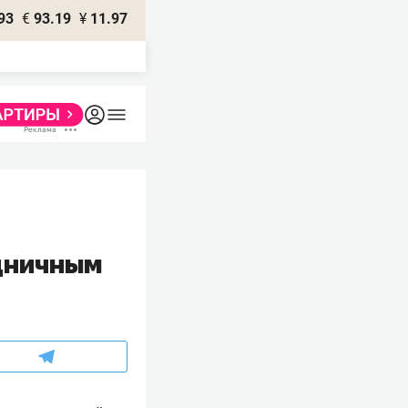
93
€
93.19
¥
11.97
дничным