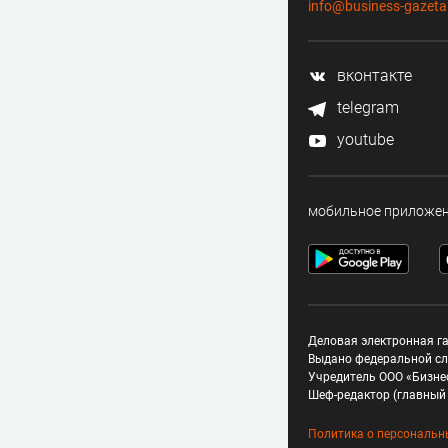
info@business-gazeta
вконтакте
telegram
youtube
мобильное приложе
Деловая электронная га
Выдано федеральной сл
Учредитель ООО «Бизне
Шеф-редактор (главный 
Политика о персональн