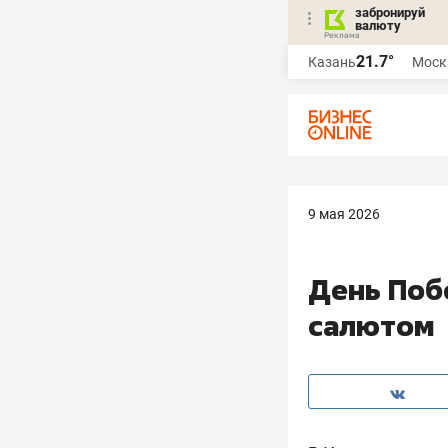
забронируй
валюту
21.7°
Казань
Моск
9 мая 2026
День Поб
салютом