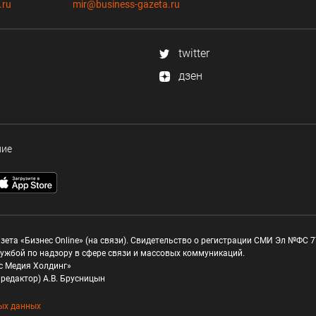
.ru
mir@business-gazeta.ru
twitter
дзен
ние
зета «Бизнес Online» (на связи). Свидетельство о регистрации СМИ Эл №ФС 77
ужбой по надзору в сфере связи и массовых коммуникаций.
с Медия Холдинг»
редактор) А.В. Брусницын
ых данных