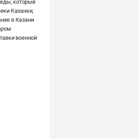
беды, который
реки Казанки,
анее в Казани
ором
ставки военной