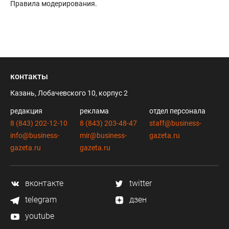
Правила модерирования
.
контакты
Казань, Лобачевского 10, корпус 2
редакция
реклама
отдел персонала
8 (843) 202-12-10
8 (843) 203-48-47
staff@business-
info@business-
mir@business-
gazeta.ru
gazeta.ru
gazeta.ru
вконтакте
twitter
telegram
дзен
youtube