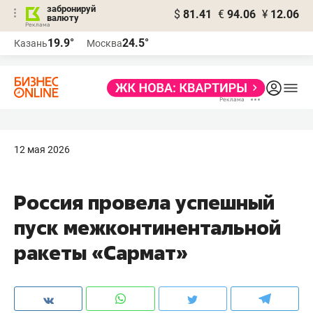
забронируй
$
81.41
€
94.06
¥
12.06
валюту
19.9°
24.5°
Казань
Москва
12 мая 2026
Россия провела успешный
пуск межконтинентальной
ракеты «Сармат»