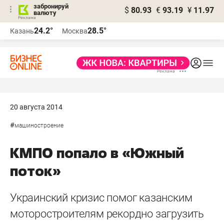
забронируй
$
80.93
€
93.19
¥
11.97
валюту
24.2°
28.5°
Казань
Москва
20 августа 2014
#
машиностроение
КМПО попало в «Южный
поток»
Украинский кризис помог казанским
моторостроителям рекордно загрузить