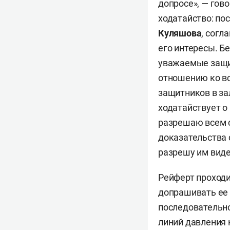
допросе», — гово
ходатайство: по
Куляшова
, согл
его интересы. Б
уважаемые защит
отношению ко в
защитников в за
ходатайствует о
разрешаю всем с
доказательства 
разрешу им видет
Рейферт проходи
допрашивать ее 
последовательно
линий давления 