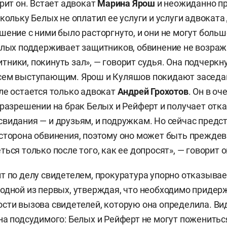
рит он. Встает адвокат
Марина Ярош
и неожиданно п
скольку Белых не оплатил ее услуги и услуги адвоката
ашение с ними было расторгнуто, и они не могут боль
елых поддерживает защитников, обвинение не возраж
ники, покинуть зал», — говорит судья. Она подчеркн
сем выступающим. Ярош и Куляшов покидают заседан
ле остается только адвокат
Андрей Грохотов
. Он в оч
 разрешении на брак Белых и Рейферт и получает отказ
видания — и друзьям, и подружкам. Но сейчас предс
сторона обвинения, поэтому оно может быть прежде
ься только после того, как ее допросят», — говорит о
т по делу свидетелем, прокуратура упорно отказывае
одной из первых, утверждая, что необходимо придер
сти вызова свидетелей, которую она определила. Вид
на подсудимого: Белых и Рейферт не могут пожениться