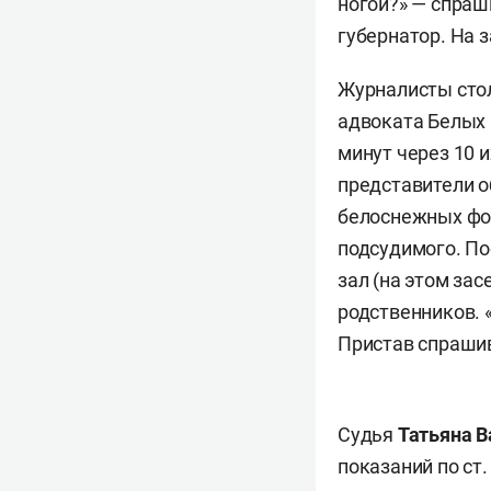
ногой?» — спраши
губернатор. На 
Журналисты стол
адвоката Белых 
минут через 10 
представители 
белоснежных фор
подсудимого. По
зал (на этом за
родственников. 
Пристав спрашива
Судья
Татьяна 
показаний по ст.