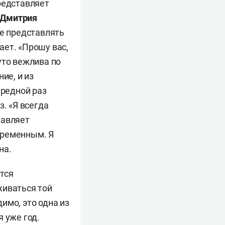
редставляет
Дмитрия
ше представлять
ает. «Прошу вас,
уто вежлива по
ие, и из
ередной раз
. «Я всегда
тавляет
временным. Я
на.
тся
живаться той
имо, это одна из
 уже год.