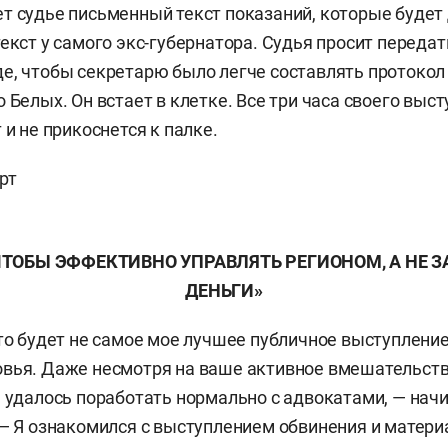
т судье письменный текст показаний, которые будет
екст у самого экс-губернатора. Судья просит передат
е, чтобы секретарю было легче составлять протокол
 Белых. Он встает в клетке. Все три часа своего выст
 и не прикоснется к палке.
ЧТОБЫ ЭФФЕКТИВНО УПРАВЛЯТЬ РЕГИОНОМ, А НЕ 
ДЕНЬГИ»
это будет не самое мое лучшее публичное выступление
вья. Даже несмотря на ваше активное вмешательств
е удалось поработать нормально с адвокатами, — нач
 — Я ознакомился с выступлением обвинения и матери