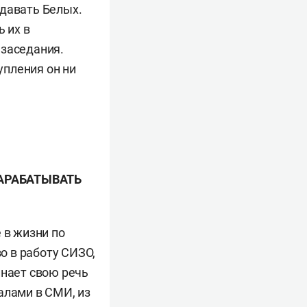
 давать Белых.
ь их в
 заседания.
упления он ни
ЗАРАБАТЫВАТЬ
 в жизни по
о в работу СИЗО,
инает свою речь
алами в СМИ, из