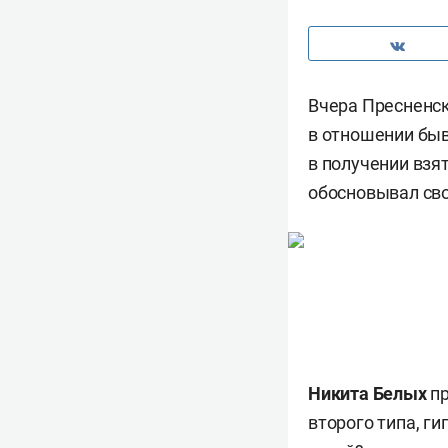
Вчера Пресненс
в отношении быв
в получении взят
обосновывал сво
Никита Белых
пр
второго типа, ги