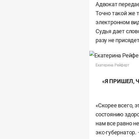
Адвокат передае
Точно такой же т
электронном вид
Судья дает слово
разу не присядет
Екатерина Рейферт
«Я ПРИШЕЛ, 
«Скорее всего, 
состоянию здоро
нам все равно н
экс-губернатор.