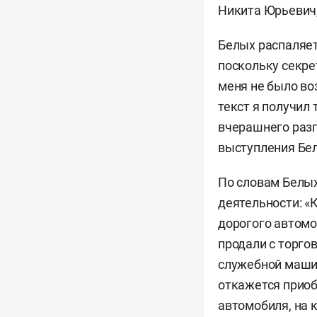
Никита Юрьевич,
Белых распаляет
поскольку секрет
меня не было во
текст я получил 
вчерашнего разг
выступления Бел
По словам Белых
деятельности: «
дорогого автомо
продали с торго
служебной машин
откажется приобщ
автомобиля, на 