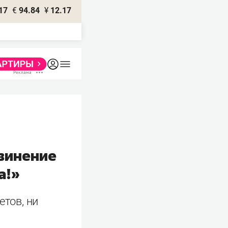
17
€
94.84
¥
12.17
винение
а!»
етов, ни