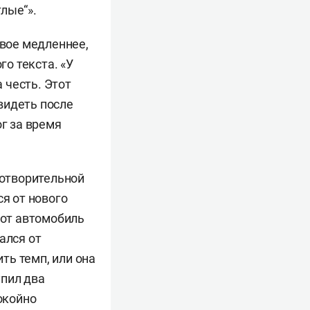
лые“».
двое медленнее,
го текста. «У
 честь. Этот
увидеть после
ог за время
готворительной
ся от нового
тот автомобиль
ался от
ть темп, или она
упил два
окойно