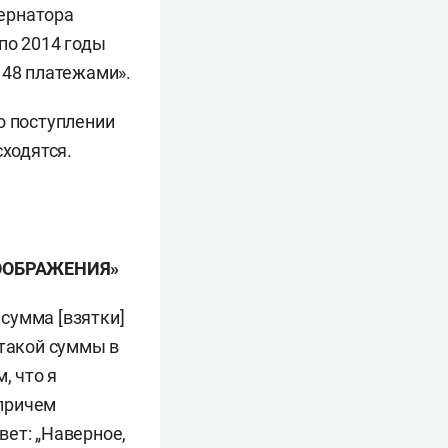
ернатора
по 2014 годы
 48 платежами».
о поступлении
сходятся.
ООБРАЖЕНИЯ»
сумма [взятки]
 такой суммы в
, что я
 причем
ет: „Наверное,