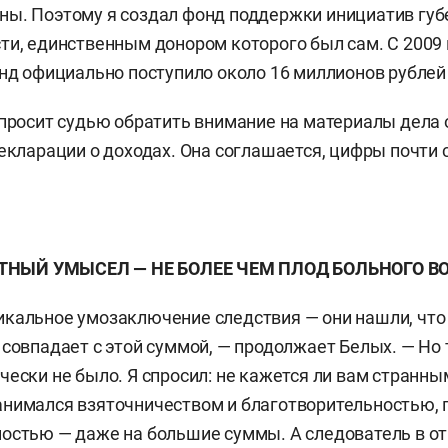
ы. Поэтому я создал фонд поддержки инициатив губ
ти, единственным донором которого был сам. С 2009 
онд официально поступило около 16 миллионов рублей
 просит судью обратить внимание на материалы дела 
декларации о доходах. Она соглашается, цифры почти 
ТНЫЙ УМЫСЕЛ — НЕ БОЛЕЕ ЧЕМ ПЛОД БОЛЬНОГО В
кальное умозаключение следствия — они нашли, что 
 совпадает с этой суммой, — продолжает Белых. — Но
ески не было. Я спросил: не кажется ли вам странным
анимался взяточничеством и благотворительностью,
остью — даже на большие суммы. А следователь в отв