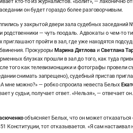
вает кто-то из журналистов. «Болит», — лаконично от
заседании он будет гораздо более разговорчивым.
пились у закрытой двери зала судебных заседаний №
и родственники — чуть поодаль. Адвокаты о чем-то т
их приглашают пройти в зал, где уже находятся подсуд
обвинения. Прокуроры
Марина Дятлова
и
Светлана Та
менных блузках прошли в зал до того, как туда прив
сле того как телевизионщики и фотографы провели с
седании снимать запрещено), судебный пристав пригл
«А мне можно?» — робко спросила невеста Белых
Екат
ет у судьи, получает ответ. «Нельзя», — отвечает он
Васюченко
объясняет Белых, что он может отказаться 
 51 Конституции, тот отказывается. «Я сам настаивал 