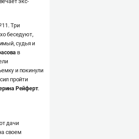
вечает экс-
11. Три
ихо беседуют,
имый, судья и
расова
в
ели
ъемку и покинули
асил пройти
ерина Рейферт
.
.
от дачи
на своем