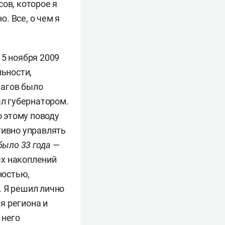
ов, которое я
о. Все, о чем я
15 ноября 2009
льности,
шагов было
ыл губернатором.
о этому поводу
тивно управлять
было 33 года
—
ных накоплений
ностью,
. Я решил лично
я региона и
 него