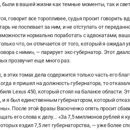
 были в вашей жизни как темные моменты, так и свет
ся, говорит все торопливее, судья просит говорить в
арь не поспевает за ним, и не отступать от переданно
зможности нормально поработать с адвокатами, ваша
только что, он отличается от того, который я ожидал 
овора с ними», — парирует экс-губернатор. Этот диал
ых прозвучит еще много раз.
, в этих томах дела содержится только часть его бла
Когда я пришел на должность губернатора, то отказал
биля Lexus 450, который стоял на балансе области. Э
в, и я был единственным губернатором, который отказ
ы». После этой фразы Васюченко опять просит сбави
ать его слова к делу... «За 7,5 миллионов рублей я к
которых ездил 7,5 лет губернаторства, — уже более сп