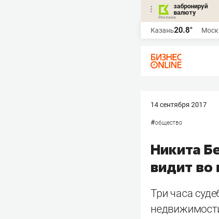
забронируй
валюту
20.8°
Казань
Моск
14 сентября 2017
#
общество
Никита Б
видит во 
Три часа суде
недвижимости