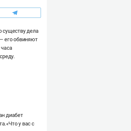
о существу дела
— его обвиняют
 часа
среду.
ван диабет
а.«Что у вас с