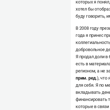
которых я понял
хотел бы отобраз
буду говорить, 
В 2008 году пре
года я принес п
коллегиальность
добровольное де
Я продал доли в 
есть в материал
регионом, а не з
прим. ред.
), что
для себя. Я по м
вкладывать день
финансировать т
которые в связи