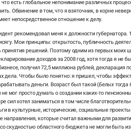
, что есть глобальное непонимание различных процесс
ить. Обвинение в том, что я взяточник, в корне неверн
имеет непосредственное отношение к делу.
зидент рекомендовал меня к должности губернатора. 
рисягу. Мои принципы: открытость, публичность деяте
 принятия решений. Поэтому одним из первых моих 
кларирование доходов за 2008 год, хотя тогда я не б
бизнесе, получил 72,5 миллиона рублей, декларация п
ах дела. Чтобы было понятно: я пришел, чтобы эффек
арабатывать деньги. Возраст был такой (
Белых тогда 
 я не мог просто думать о создании каких-то пенсион
ере сил хотел заниматься в том числе благотворитель
ги в культурные, исторические, социальные проекты
е направления, которые считал важными для развити
 со скудностью областного бюджета не могли быть из