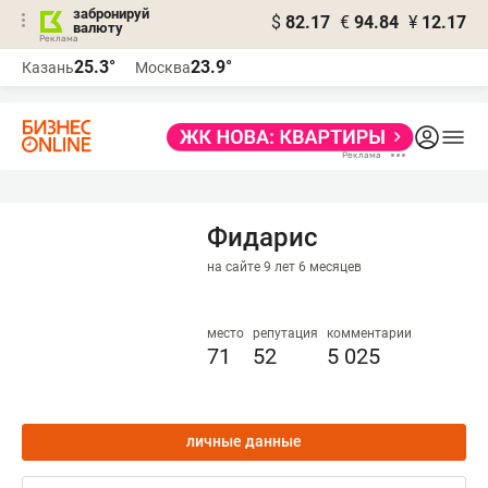
забронируй
$
82.17
€
94.84
¥
12.17
валюту
25.3°
23.9°
Казань
Москва
Фидарис
на сайте 9 лет 6 месяцев
место
репутация
комментарии
71
52
5 025
личные данные