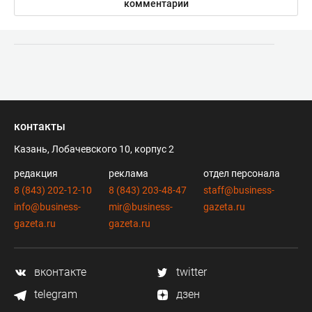
комментарии
контакты
Казань, Лобачевского 10, корпус 2
редакция
реклама
отдел персонала
8 (843) 202-12-10
8 (843) 203-48-47
staff@business-
info@business-
mir@business-
gazeta.ru
gazeta.ru
gazeta.ru
вконтакте
twitter
telegram
дзен