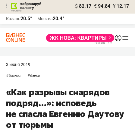
забронируй
$
82.17
€
94.84
¥
12.17
валюту
20.5°
20.4°
Казань
Москва
3 июня 2019
#
#
бизнес
банки
«Как разрывы снарядов
подряд…»: исповедь
не спасла Евгению Даутову
от тюрьмы