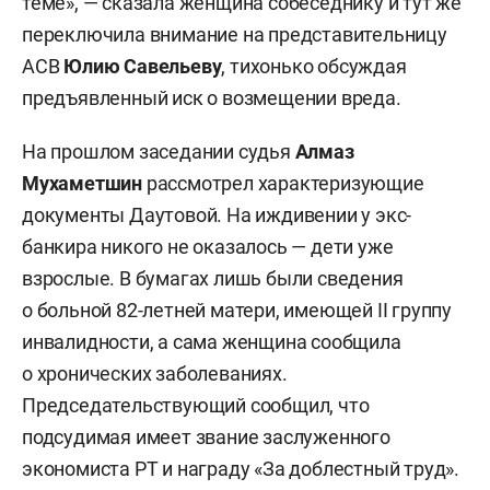
теме», — сказала женщина собеседнику и тут же
переключила внимание на представительницу
АСВ
Юлию
Савельеву
, тихонько обсуждая
предъявленный иск о возмещении вреда.
На прошлом заседании судья
Алмаз
Мухаметшин
рассмотрел характеризующие
документы Даутовой. На иждивении у экс-
банкира никого не оказалось — дети уже
взрослые. В бумагах лишь были сведения
о больной 82-летней матери, имеющей II группу
инвалидности, а сама женщина сообщила
о хронических заболеваниях.
Председательствующий сообщил, что
подсудимая имеет звание заслуженного
экономиста РТ и награду «За доблестный труд».