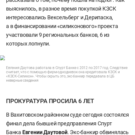
выяснилось, в разное время покупкой КЗСК
интересовались Вексельберг и Дерипаска,
а в финансировании «силиконового» проекта
участвовали 9 региональных банков, 6 из
которых лопнули.
Евгения Даутова работала в Спурт Банке с 2012 по 2017 год. Следствие
считает, что с помощью фирм-однодневок она кредитовала КЗСК и
«КЗСК-Силикон». Чтобы скрыть это, экс-банкир передавала в ЦБ
неверные сведения
ПРОКУРАТУРА ПРОСИЛА 6 ЛЕТ
В Вахитовском районном суде сегодня состоялся
финал дела бывшей предправления Спурт
Банка
Евгении
Даутовой
. Экс-банкир обвинялась