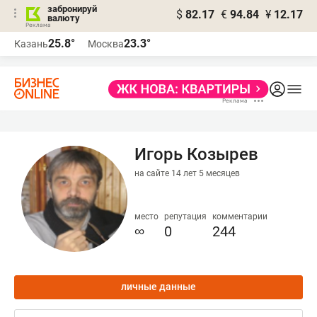
забронируй
$
82.17
€
94.84
¥
12.17
валюту
25.8°
23.3°
Казань
Москва
Игорь Козырев
на сайте 14 лет 5 месяцев
место
репутация
комментарии
∞
0
244
личные данные