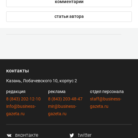
комментарии
статьи автора
контакты
Казань, Лобачевского 10, корпус 2
редакция
реклама
отдел персонала
8 (843) 202-12-10
8 (843) 203-48-47
staff@business-
info@business-
mir@business-
gazeta.ru
gazeta.ru
gazeta.ru
вконтакте
twitter