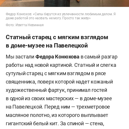
Федор Конюхов: «Силы берутся из увлеченности любимым делом. Я
даже работой это назвать не могу. Просто так живу»
Фото: Иветта Невинная
Статный старец с мягким взглядом
в доме-музее на Павелецкой
Мы застали
Федора Конюхова
в самый разгар
работы над новой картиной. Статный и слегка
сутулый старец с мягким взглядом в рясе
священника, поверх которой надет кожаный
художественный фартук, принимал гостей
в одной из своих мастерских — в доме-музее
на Павелецкой. Перед ним — трехметровое
масляное полотно, из которого выплывает
гигантский белый кит. За спиной — стена,