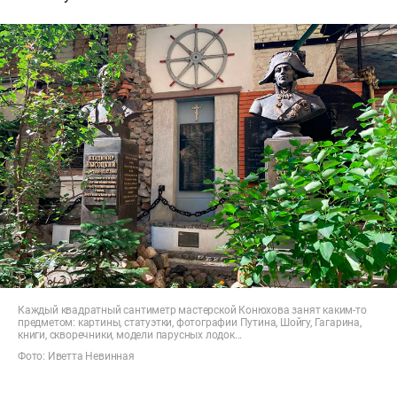
Каждый квадратный сантиметр мастерской Конюхова занят каким-то
предметом: картины, статуэтки, фотографии Путина, Шойгу, Гагарина,
книги, скворечники, модели парусных лодок...
Фото: Иветта Невинная