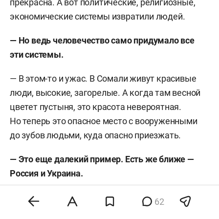
прекрасна. А вот политические, религиозные,
экономические системы извратили людей.
— Но ведь человечество само придумало все
эти системы.
— В этом-то и ужас. В Сомали живут красивые
люди, высокие, загорелые. А когда там весной
цветет пустыня, это красота невероятная.
Но теперь это опасное место с вооруженными
до зубов людьми, куда опасно приезжать.
— Это еще далекий пример. Есть же ближе —
Россия и Украина.
— Страх, что творится. А мы же еще в одной
62
религии, один православный патриарх. И вся эта