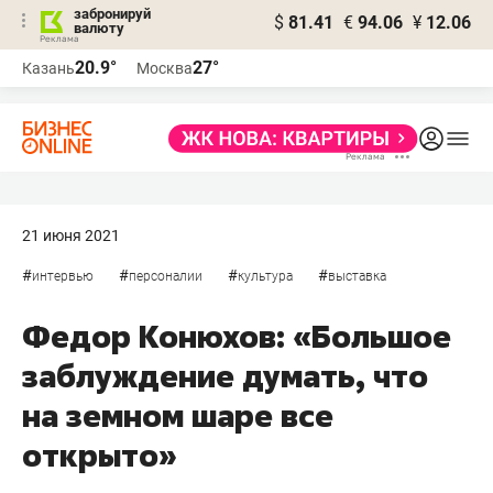
забронируй
$
81.41
€
94.06
¥
12.06
валюту
20.9°
27°
Казань
Москва
21 июня 2021
#
#
#
#
интервью
персоналии
культура
выставка
Федор Конюхов: «Большое
заблуждение думать, что
на земном шаре все
открыто»