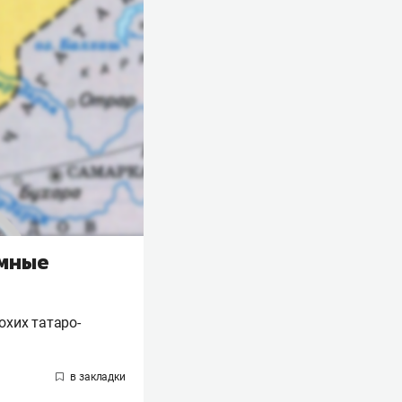
омные
охих татаро-