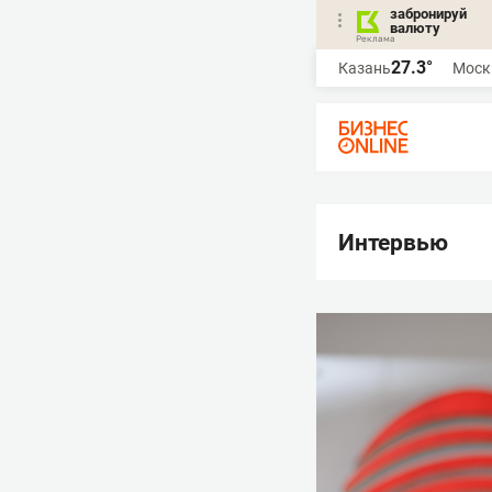
забронируй
валюту
27.3°
Казань
Моск
Интервью