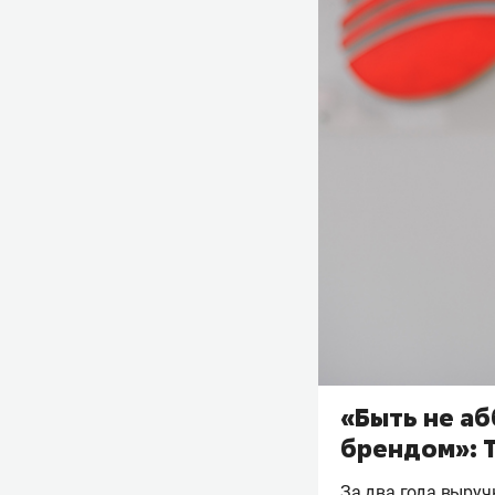
«Быть не а
брендом»: Т
За два года выруч