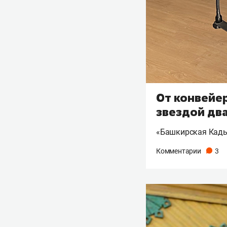
От конвейер
звездой дв
«Башкирская Кады
Комментарии
3