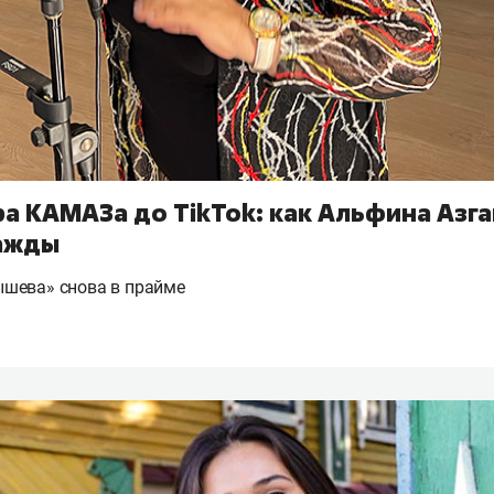
а КАМАЗа до TikTok: как Альфина Азга
ажды
шева» снова в прайме