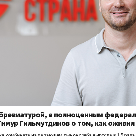
ббревиатурой, а полноценным федера
имур Гильмутдинов о том, как оживил
ка комбината на падающем рынке хлеба выросла в 1,5 раза.