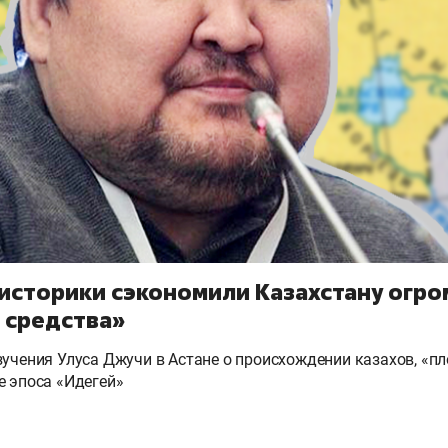
 историки сэкономили Казахстану огр
средства»
зучения Улуса Джучи в Астане о происхождении казахов, «пл
е эпоса «Идегей»