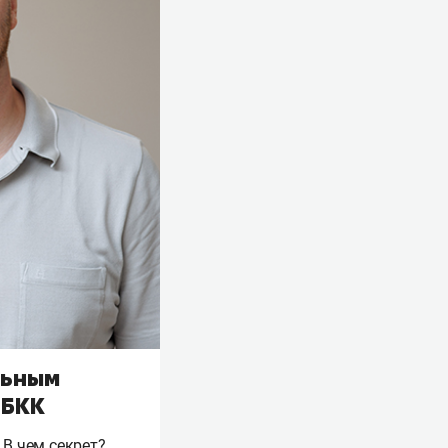
льным
 БКК
 В чем секрет?