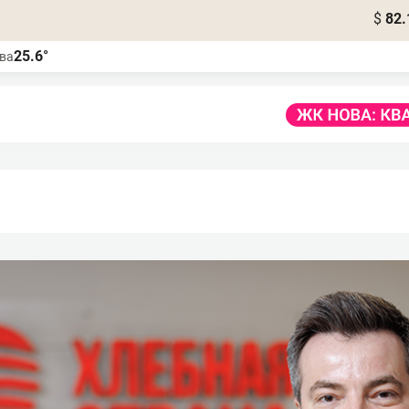
$
82.
25.6°
ва