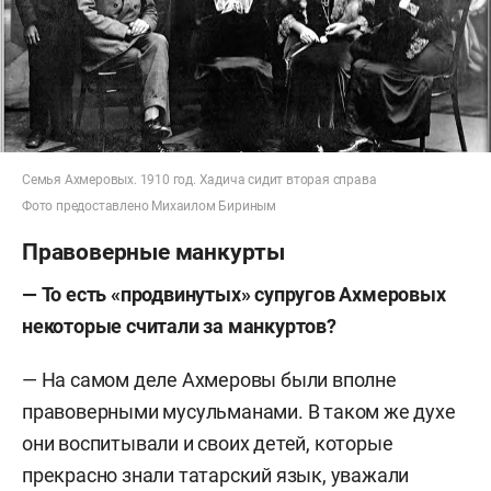
Семья Ахмеровых. 1910 год. Хадича сидит вторая справа
Фото предоставлено Михаилом Бириным
Правоверные манкурты
— То есть «продвинутых» супругов Ахмеровых
некоторые считали за манкуртов?
— На самом деле Ахмеровы были вполне
правоверными мусульманами. В таком же духе
они воспитывали и своих детей, которые
прекрасно знали татарский язык, уважали