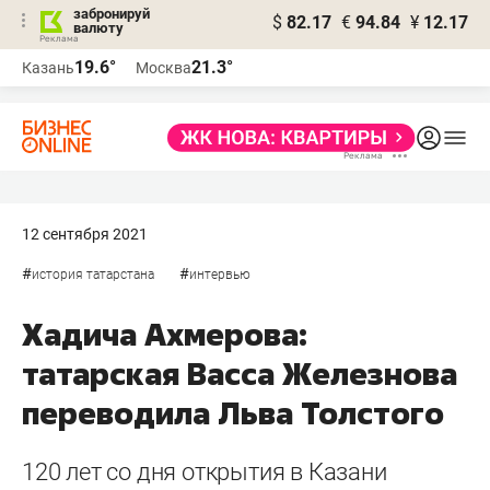
забронируй
$
82.17
€
94.84
¥
12.17
валюту
19.6°
21.3°
Казань
Москва
12 сентября 2021
#
#
история татарстана
интервью
Хадича Ахмерова:
татарская Васса Железнова
переводила Льва Толстого
120 лет со дня открытия в Казани