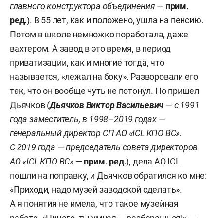
главного конструктора объединения —
прим.
ред.
). В 55 лет, как и положено, ушла на пенсию.
Потом в школе немножко поработала, даже
вахтером. А завод в это время, в период
приватизации, как и многие тогда, что
называется, «лежал на боку». Разворовали его
так, что он вообще чуть не потонул. Но пришел
Дьячков (
Дьячков Виктор Васильевич
— с 1991
года заместитель, в 1998–2019 годах —
генеральный директор СП АО «ICL КПО ВС».
С 2019 года — председатель совета директоров
АО «ICL КПО ВС» —
прим. ред.
), дела АО ICL
пошли на поправку, и Дьячков обратился ко мне:
«Приходи, надо музей заводской сделать».
А я понятия не имела, что такое музейная
работа. «Ничего, ты умная — разберешься!»
—