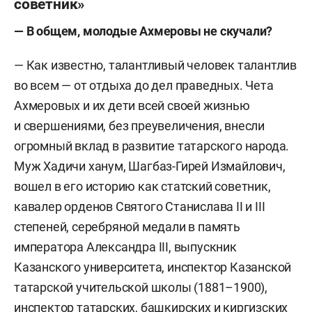
советник»
— В общем, молодые Ахмеровы не скучали?
— Как известно, талантливый человек талантлив
во всем — от отдыха до дел праведных. Чета
Ахмеровых и их дети всей своей жизнью
и свершениями, без преувеличения, внесли
огромный вклад в развитие татарского народа.
Муж Хадичи ханум, Шагбаз-Гирей Измайлович,
вошел в его историю как статский советник,
кавалер орденов Святого Станислава II и III
степеней, серебряной медали в память
императора Александра III, выпускник
Казанского университета, инспектор Казанской
татарской учительской школы (1881–1900),
инспектор татарских, башкирских и киргизских