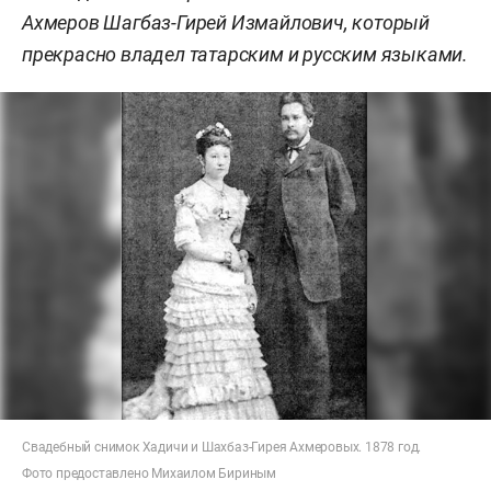
Ахмеров Шагбаз-Гирей Измайлович, который
прекрасно владел татарским и русским языками.
Свадебный снимок Хадичи и Шахбаз-Гирея Ахмеровых. 1878 год.
Фото предоставлено Михаилом Бириным