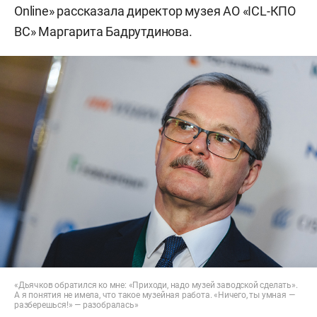
Online» рассказала директор музея АО «ICL-КПО
ВС» Маргарита Бадрутдинова.
«Дьячков обратился ко мне: «Приходи, надо музей заводской сделать».
А я понятия не имела, что такое музейная работа. «Ничего, ты умная —
разберешься!»
—
разобралась»