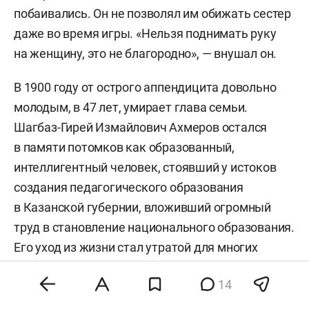
побаивались. Он не позволял им обижать сестер
даже во время игры. «Нельзя поднимать руку
на женщину, это не благородно», — внушал он.
В 1900 году от острого аппендицита довольно
молодым, в 47 лет, умирает глава семьи.
Шагбаз-Гирей Измайлович Ахмеров остался
в памяти потомков как образованный,
интеллигентный человек, стоявший у истоков
создания педагогического образования
в Казанской губернии, вложивший огромный
труд в становление национального образования.
Его уход из жизни стал утратой для многих
и настоящей трагедией для семьи.
14
Но Хадича Шагиахметовна была сильной