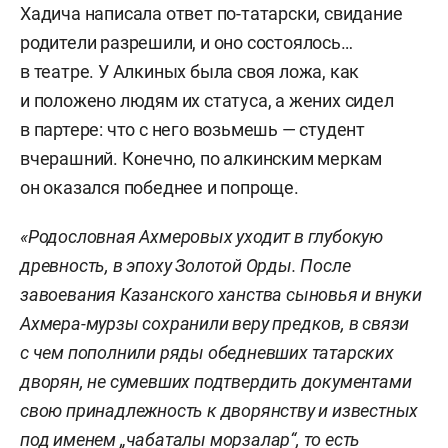
Хадича написала ответ по-татарски, свидание
родители разрешили, и оно состоялось…
в театре. У Алкиных была своя ложа, как
и положено людям их статуса, а жених сидел
в партере: что с него возьмешь — студент
вчерашний. Конечно, по алкинским меркам
он оказался победнее и попроще.
«Родословная Ахмеровых уходит в глубокую
древность, в эпоху Золотой Орды. После
завоевания Казанского ханства сыновья и внуки
Ахмера-мурзы сохранили веру предков, в связи
с чем пополнили ряды обедневших татарских
дворян, не сумевших подтвердить документами
свою принадлежность к дворянству и известных
под именем „чабаталы морзалар“, то есть