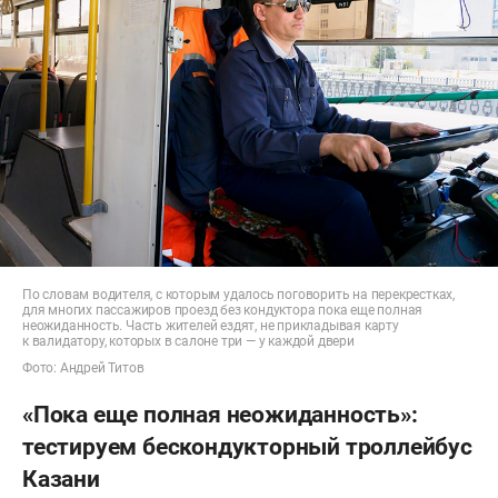
По словам водителя, с которым удалось поговорить на перекрестках,
для многих пассажиров проезд без кондуктора пока еще полная
неожиданность. Часть жителей ездят, не прикладывая карту
к валидатору, которых в салоне три — у каждой двери
Фото: Андрей Титов
«Пока еще полная неожиданность»:
тестируем бескондукторный троллейбус
Казани