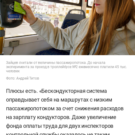
Зайцев считали от величины пассажиропотока. До начала
эксперимента за проезд в троллейбусе №2 ежемесячно платили 45 тыс.
человек
Фото: Андрей Титов
Плюсы есть. «Бескондукторная система
оправдывает себя на маршрутах с низким
пассажиропотоком за счет снижения расходов
на зарплату кондукторов. Даже увеличение
фонда оплаты труда для двух инспекторов
контрольной службы оказалось не таким