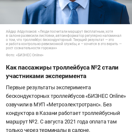
Айдар Абдулхаков: «Люди посчитали маршрут бесплатным, хотя
в салоне развесили листовки, автоинформатор регулярно напоминал
о том, что троллейбус бескондукторный. Текущий результат — это
и работа контрольно-ревизионной службы, и — хочется в это верить —
рост сознательности горожан»
Фото: «БИЗНЕС Online»
Как пассажиры троллейбуса №2 стали
участниками эксперимента
Первые результаты эксперимента
бескондукторных троллейбусов «БИЗНЕС Online»
озвучили в МУП «Метроэлектротранс». Без
кондуктора в Казани работает троллейбусный
маршрут №2. С августа 2021 года оплата там
только через терминалы в салоне,