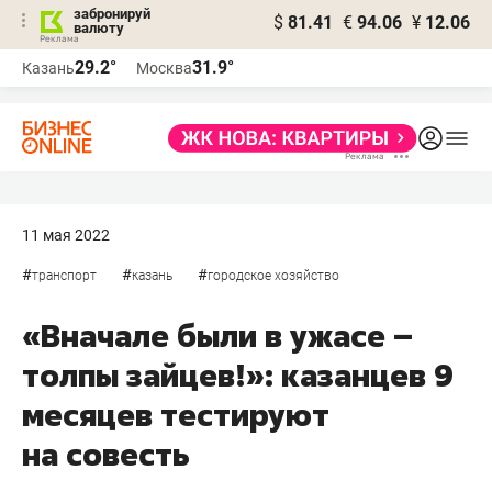
забронируй
$
81.41
€
94.06
¥
12.06
валюту
29.2°
31.9°
Казань
Москва
11 мая 2022
#
#
#
транспорт
казань
городское хозяйство
«Вначале были в ужасе –
толпы зайцев!»: казанцев 9
месяцев тестируют
на совесть