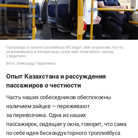
Пассажиры в салоне троллейбуса №2 ведут себя по-разному. Кто-то,
разуверившись в валидаторах, сразу идет оплачивать проезд
к водителю
Фото: Александр Гавриленко
Опыт Казахстана и рассуждения
пассажиров о честности
Часть наших собеседников обеспокоены
наличием зайцев — переживают
за перевозчика. Одна из наших
пассажирок, сидящая у окна, говорит, что сама
по себе идея бескондукторного троллейбуса