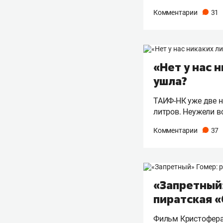
Комментарии
31
«Нет у нас 
ушла?
ТАИФ-НК уже две не
литров. Неужели в
Комментарии
37
«Запретный»
пиратская 
Фильм Кристофера 