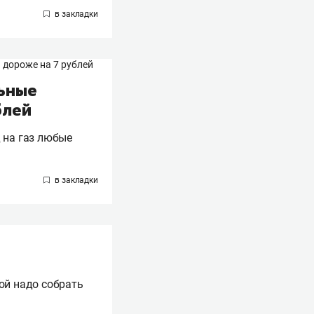
льные
блей
 на газ любые
ой надо собрать