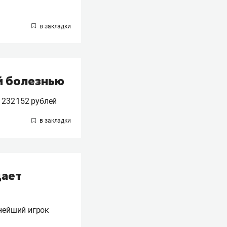
й болезнью
232 152 рублей
дает
пнейший игрок