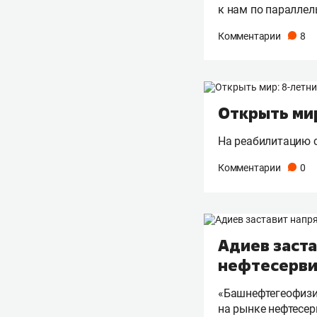
к нам по паралле
Комментарии
8
Открыть ми
На реабилитацию 
Комментарии
0
Адиев заста
нефтесерви
«Башнефтегеофизик
на рынке нефтесер