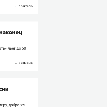
 наконец
фть» льет до 50
сии
иру, добрался