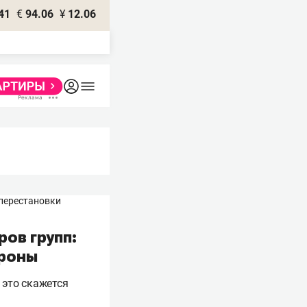
41
€
94.06
¥
12.06
ов групп:
ороны
 это скажется