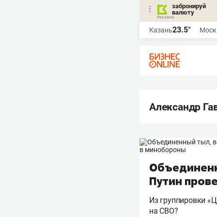
забронируй
валюту
23.5°
Казань
Моск
Александр Га
Объединенны
Путин пров
Из группировки «Ц
на СВО?