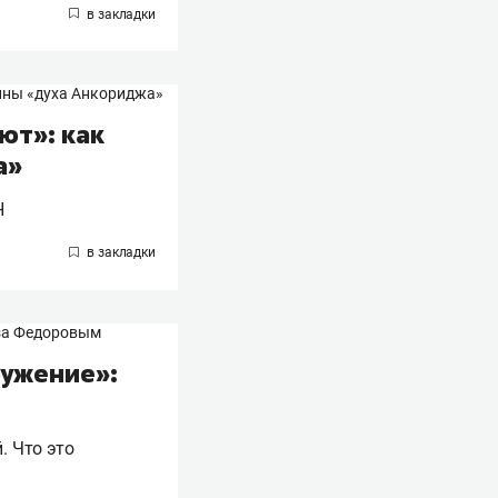
ют»: как
а»
Н
ружение»:
 Что это