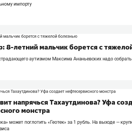
льному импорту
р: 8-летний мальчик борется с тяжело
страдающего аутизмом Максима Ананьевских надо собрать 
вит напрячься Тахаутдинова? Уфа соз
сного монстра
а» может поглотить «Геотек» за 1 рубль. На выходе — кру
виса