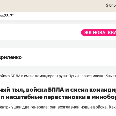
$
81.
23.7°
ва
вриленко
й тыл, войска БПЛА и смена командир
ел масштабные перестановки в миноб
ентр» ушли два генерала: они возглавили новые войска. Как