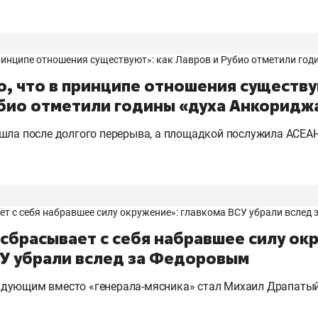
о, что в принципе отношения существу
убио отметили годины «духа Анкоридж
шла после долгого перерыва, а площадкой послужила АСЕА
сбрасывает с себя набравшее силу ок
СУ убрали вслед за Федоровым
дующим вместо «генерала-мясника» стал Михаил Драпатый.