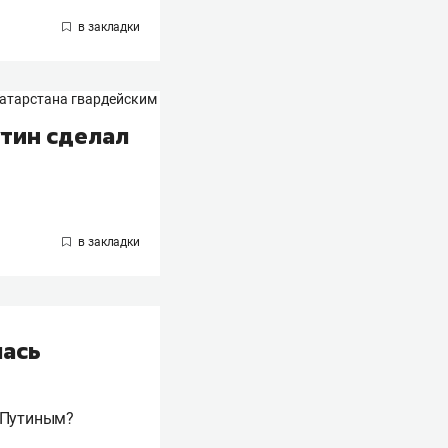
утин сделал
лась
 Путиным?