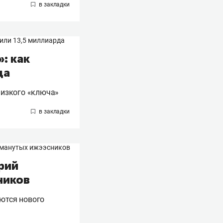
: как
да
низкого «ключа»
рий
ников
аются нового