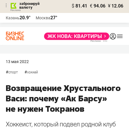
забронируй
$
81.41
€
94.06
¥
12.06
валюту
20.9°
27°
Казань
Москва
13 мая 2022
#
#
спорт
хоккей
Возвращение Хрустального
Васи: почему «Ак Барсу»
не нужен Токранов
Хоккеист, который подвел родной клуб