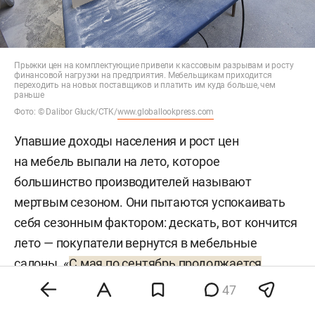
Прыжки цен на комплектующие привели к кассовым разрывам и росту
финансовой нагрузки на предприятия. Мебельщикам приходится
переходить на новых поставщиков и платить им куда больше, чем
раньше
Фото: © Dalibor Gluck/CTK/
www.globallookpress.com
Упавшие доходы населения и рост цен
на мебель выпали на лето, которое
большинство производителей называют
мертвым сезоном. Они пытаются успокаивать
себя сезонным фактором: дескать, вот кончится
лето — покупатели вернутся в мебельные
салоны. «
С мая по сентябрь продолжается
мертвый сезон на рынке мебели
, мы можем
47
закрыться и ничего не делать. Кто-то на отдых