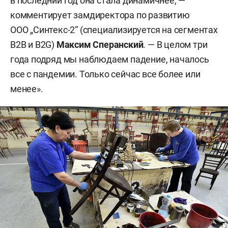
в последний год она стала динамичнее, —
комментирует замдиректора по развитию
ООО „Синтекс-2“ (специализируется на сегментах
B2B и B2G)
Максим Сперанский
. — В целом три
года подряд мы наблюдаем падение, началось
все с пандемии. Только сейчас все более или
менее».