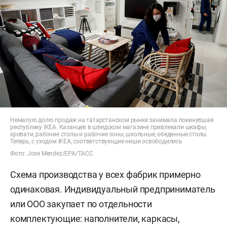
Немалую долю продаж на татарстанском рынке занимала покинувшая
республику IKEA. Казанцев в шведском магазине привлекали шкафы,
кровати, рабочие столы и рабочие зоны, школьные, обеденные столы.
Теперь, с уходом IKEA, соответствующие ниши освободились
Фото: Jose Mendez/EPA/ТАСС
Схема производства у всех фабрик примерно
одинаковая. Индивидуальный предприниматель
или ООО закупает по отдельности
комплектующие: наполнители, каркасы,