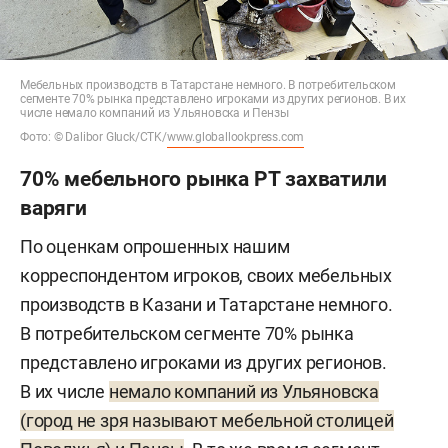
Мебельных производств в Татарстане немного. В потребительском
сегменте 70% рынка представлено игроками из других регионов. В их
числе немало компаний из Ульяновска и Пензы
Фото: © Dalibor Gluck/CTK/
www.globallookpress.com
70% мебельного рынка РТ захватили
варяги
По оценкам опрошенных нашим
корреспондентом игроков, своих мебельных
производств в Казани и Татарстане немного.
В потребительском сегменте 70% рынка
представлено игроками из других регионов.
В их числе
немало компаний из Ульяновска
(город не зря называют мебельной столицей