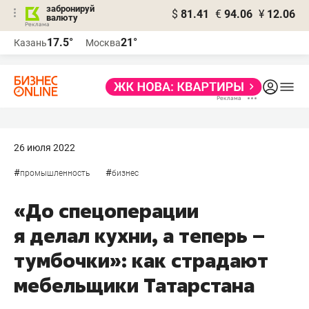
забронируй
$
81.41
€
94.06
¥
12.06
валюту
17.5°
21°
Казань
Москва
26 июля 2022
#
#
промышленность
бизнес
«До спецоперации
я делал кухни, а теперь –
тумбочки»: как страдают
мебельщики Татарстана