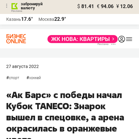
забронируй
$
81.41
€
94.06
¥
12.06
валюту
17.6°
22.9°
Казань
Москва
27 августа 2022
#
#
спорт
хоккей
«Ак Барс» с победы начал
Кубок TANECO: Знарок
вышел в спецовке, а арена
окрасилась в оранжевые