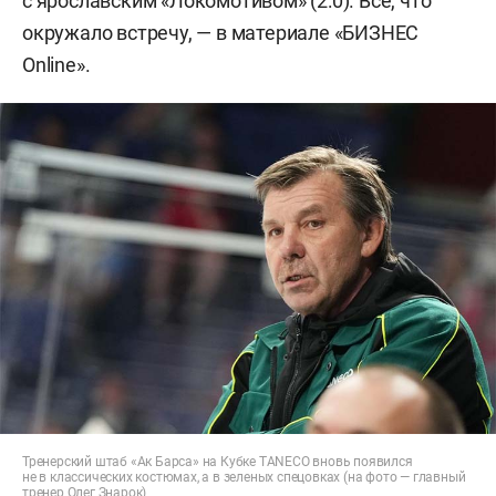
с ярославским «Локомотивом» (2:0). Все, что
окружало встречу, — в материале «БИЗНЕС
Online».
Тренерский штаб «Ак Барса» на Кубке TANECO вновь появился
не в классических костюмах, а в зеленых спецовках (на фото — главный
тренер Олег Знарок)