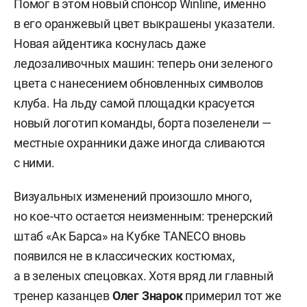
Помог в этом новый спонсор Winline, именно
в его оранжевый цвет выкрашены указатели.
Новая айдентика коснулась даже
ледозаливочных машин: теперь они зеленого
цвета с нанесением обновленных символов
клуба. На льду самой площадки красуется
новый логотип команды, борта позеленели —
местные охранники даже иногда сливаются
с ними.
Визуальных изменений произошло много,
но кое-что остается неизменным: тренерский
штаб «Ак Барса» на Кубке TANECO вновь
появился не в классических костюмах,
а в зеленых спецовках. Хотя вряд ли главный
тренер казанцев
Олег Знарок
примерил тот же