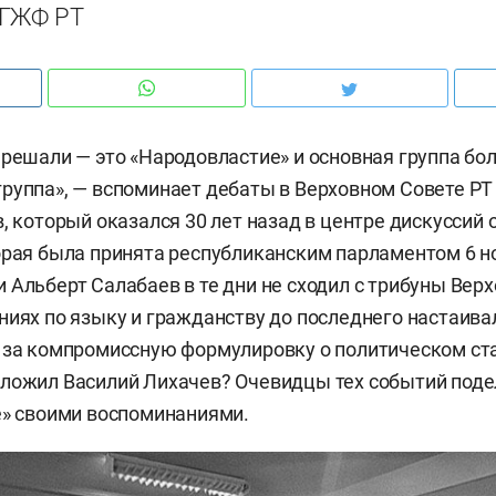
 ГЖФ РТ
 решали — это «Народовластие» и основная группа бо
руппа», — вспоминает дебаты в Верховном Совете РТ
в, который оказался 30 лет назад в центре дискуссий 
орая была принята республиканским парламентом 6 н
 Альберт Салабаев в те дни не сходил с трибуны Верх
ниях по языку и гражданству до последнего настаива
 за компромиссную формулировку о политическом ст
дложил Василий Лихачев? Очевидцы тех событий под
e» своими воспоминаниями.