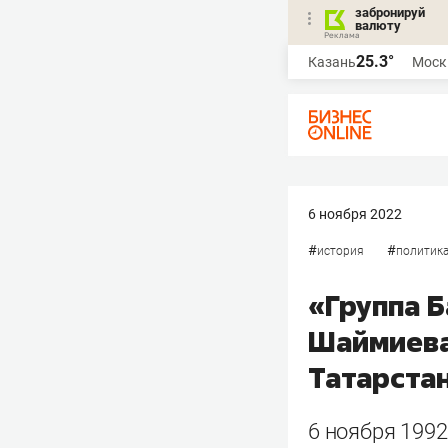
забронируй
валюту
25.3°
Казань
Моск
6 ноября 2022
#
#
история
политик
«Группа 
Шаймиева
Татарста
6 ноября 1992