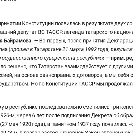
принятии Конституции появилась в результате двух со
ашний депутат ВС ТАССР, легенда татарского национ
я Байрамова
. — Во-первых, после принятия Деклараци
ма (
прошел в Татарстане
21 марта 1992 года, результ
государственного суверенитета республики
—
прим. ре
о решено, что Татарстан взаимодействует с другими
оссией, на основе равноправных договоров, а мы себя 
сударством. Но по Конституции ТАССР мы продолжал
.
ху в республике последовательно сменились три конс
1926-м, через 6 лет после подписания Декрета об обр
(27 мая 1920 года), в памятном 1937 году появилась «
 1978-м, в разгар застоя, Основной Закон автономной