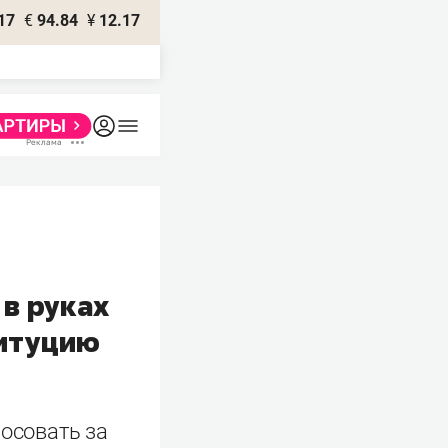
17
€
94.84
¥
12.17
в руках
титуцию
лосовать за