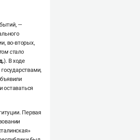
бытий, —
ального
и, во-вторых,
атом стало
д.
). В ходе
 государствами,
объявили
и оставаться
титуции. Первая
азовании
сталинская»
 республики был