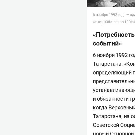
6 ноября 1992 года — од
Фото:
100tatarstan.100tat
«Потребность 
событий»
6 ноября 1992 г
Татарстана. «Ко
определяющий г
представительны
устанавливающи
и обязанности гр
когда Верховны
Татарстана, на 
Советской Социа
новый Основной 