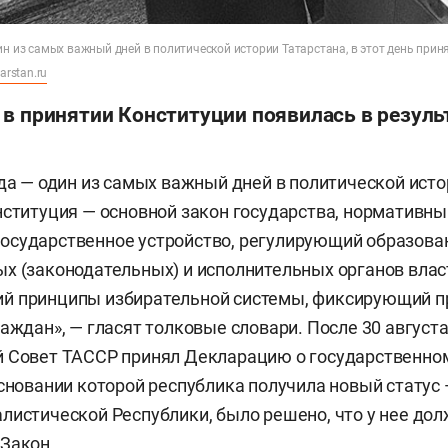
ин из самых важный дней в политической истории Татарстана, в этот день при
arstan.ru
в принятии Конституции появилась в резуль
ода — один из самых важный дней в политической ист
нституция — основной закон государства, нормативны
осударственное устройство, регулирующий образова
х (законодательных) и исполнительных органов влас
й принципы избирательной системы, фиксирующий п
аждан», — гласят толковые словари. После 30 августа
й Совет ТАССР принял Декларацию о государственно
основании которой республика получила новый статус
листической Республики, было решено, что у нее дол
Закон.