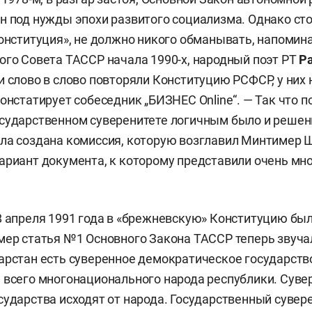
н под нужды эпохи развитого социализма. Однако ст
конституция», не должно никого обманывать, напомин
ого Совета ТАССР начала 1990-х, народный поэт РТ
Р
и слово в слово повторяли Конституцию РСФСР, у них 
констатирует собеседник „БИЗНЕС Online“. — Так что п
сударственном суверенитете логичным было и решен
ла создана комиссия, которую возглавил Минтимер 
ариант документа, к которому представили очень мно
8 апреля 1991 года в «брежневскую» Конституцию бы
мер статья №1 Основного Закона ТАССР теперь звучал
арстан есть суверенное демократическое государст
 всего многонационального народа республики. Суве
сударства исходят от народа. Государственный сувер