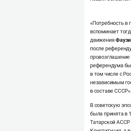
«Потребность в 
вспоминает тогд
движения
Фаузи
после референду
провозглашение 
референдума был
в том числе с Р
независимым го
в составе СССР»
В советскую эпо
была принята в 
Татарской АССР 
Конституция, а в