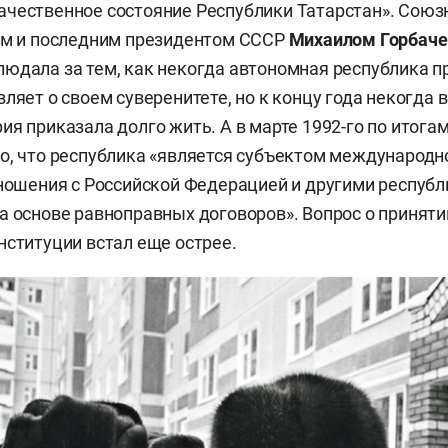
чественное состояние Республики Татарстан». Союз
ым и последним президентом СССР
Михаилом Горбач
юдала за тем, как некогда автономная республика п
ляет о своем суверенитете, но к концу года некогда 
ия приказала долго жить. А в марте 1992-го по итог
о, что республика «является субъектом международн
тношения с Российской Федерацией и другими республ
а основе равноправных договоров». Вопрос о приняти
нституции встал еще острее.