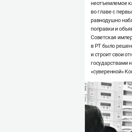
неотъемлемое ка
во главе с перв
равнодушно набл
поправки и объяв
Советская импер
в РТ было решен
и строит свои о
государствами н
«суверенной» Ко