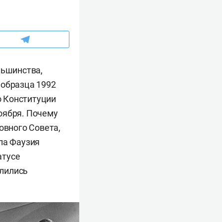
льшинства,
 образца 1992
о Конституции
оября. Почему
овного Совета,
ла Фаузия
атусе
елились