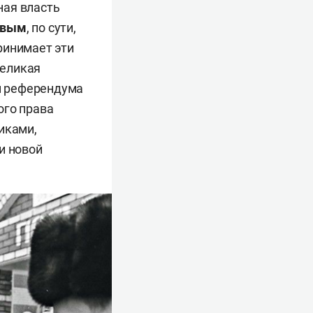
ная власть
евым
, по сути,
ринимает эти
великая
ам референдума
ого права
иками,
и новой