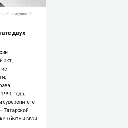
няли Конституцию РТ
тате двух
ории
й акт,
ние
ти,
рава
 1990 года,
м суверенитете
 — Татарской
жен быть и свой