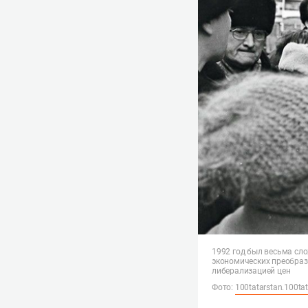
1992 год был весьма сло
экономических преобраз
либерализацией цен
Фото:
100tatarstan.100tat