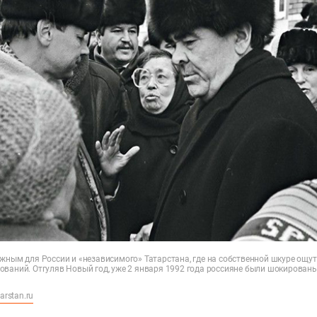
жным для России и «независимого» Татарстана, где на собственной шкуре ощути
ований. Отгуляв Новый год, уже 2 января 1992 года россияне были шокирован
arstan.ru