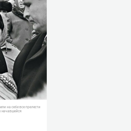
ли на себе все прелести
ы начавшейся