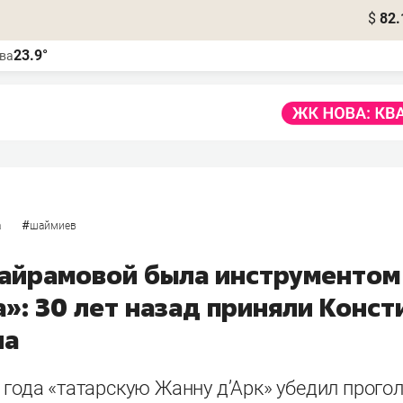
$
82.
23.9°
ва
#
а
шаймиев
Байрамовой была инструментом 
»: 30 лет назад приняли Конс
на
 года «татарскую Жанну д’Арк» убедил прого