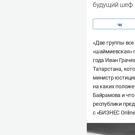
будущий шеф
«Две группы все
«шаймиевская» г
года Иван Граче
Татарстана, кот
министр юстиции
на каких положе
Байрамова и что
республики пре
с «БИЗНЕС Onlin