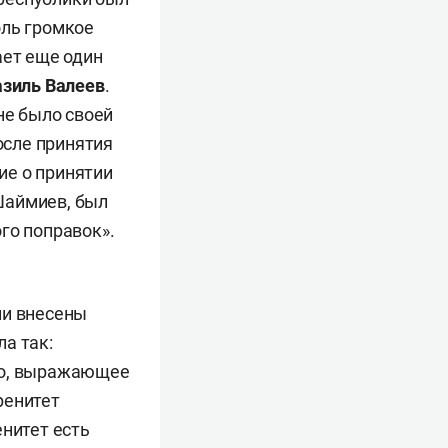
оль громкое
ает еще один
азиль Валеев
.
не было своей
осле принятия
ие о принятии
Шаймиев, был
го поправок».
ли внесены
а так:
во, выражающее
ренитет
енитет есть