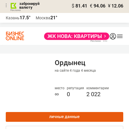
забронируй
$
81.41
€
94.06
¥
12.06
валюту
17.5°
21°
Казань
Москва
Ордынец
на сайте 4 года 4 месяца
место
репутация
комментарии
∞
0
2 022
личные данные