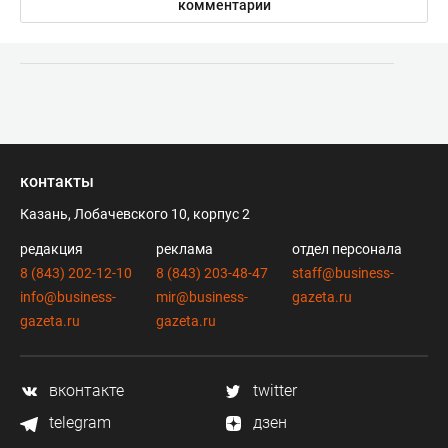
комментарии
контакты
Казань, Лобачевского 10, корпус 2
редакция
реклама
отдел персонала
8 (843) 202-12-10
8 (843) 203-48-47
staff@business-
info@business-
mir@business-
gazeta.ru
gazeta.ru
gazeta.ru
вконтакте
twitter
telegram
дзен